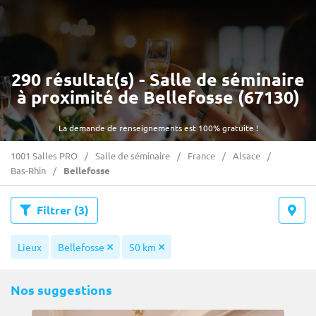
290 résultat(s) - Salle de séminaire
à proximité de Bellefosse (67130)
La demande de renseignements est 100% gratuite !
1001 Salles PRO
Salle de séminaire
France
Alsace
Bas-Rhin
Bellefosse
Filtrer
(3)
Lieux
Bellefosse
50 km
Nos suggestions