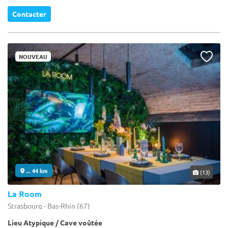
Contacter
NOUVEAU
... 44 km
(13)
La Room
Strasbourg - Bas-Rhin (67)
Lieu Atypique / Cave voûtée