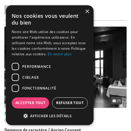
×
Nos cookies vous veulent
du bien
Notre site Web utilise des cookies pour
améliorer l'expérience utilisateur. En
utilisant notre site Web, vous acceptez tous
les cookies conformément à notre Politique
relative aux cookies.
En savoir plus
PERFORMANCE
CIBLAGE
FONCTIONNALITÉ
(7)
ACCEPTER TOUT
REFUSER TOUT
Mont Sainteodile
AFFICHER LES DÉTAILS
Ottrott - Bas-Rhin (67)
Demeure de caractère / Ancien Couvent