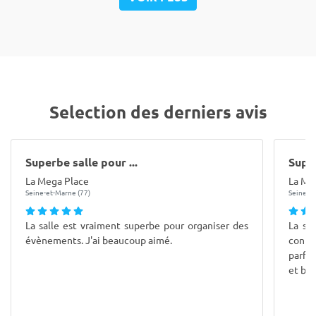
Selection des derniers avis
Superbe salle pour ...
Super
La Mega Place
La Me
Seine-et-Marne (77)
Seine-et
La salle est vraiment superbe pour organiser des
La sa
évènements. J'ai beaucoup aimé.
conf
parfai
et bie