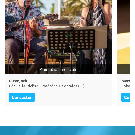
Animation musicale
Cleanjack
Marc Gi
Pézilla-la-Rivière - Pyrénées-Orientales (66)
Joinvil
Contacter
Cont