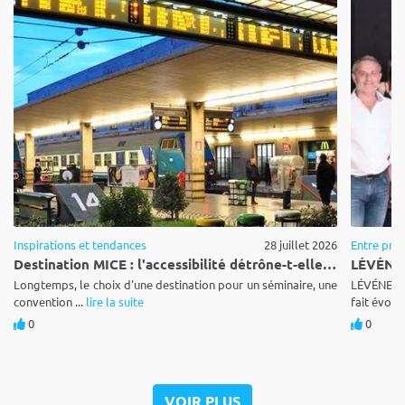
Inspirations et tendances
28 juillet 2026
Entre pro
Destination MICE : l'accessibilité détrône-t-elle le dépaysement ?
Longtemps, le choix d'une destination pour un séminaire, une
LÉVÉNEMEN
convention ...
lire la suite
fait évolue
0
0
VOIR PLUS