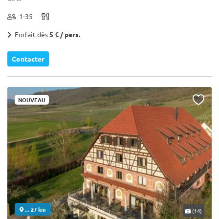
1-35
Forfait dès
5 € / pers.
Contacter
NOUVEAU
... 27 km
(14)