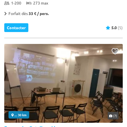
1-200
273 max
Forfait dès
33 € / pers.
Contacter
5.0
(5)
... 30 km
(7)