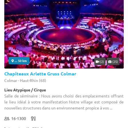
... 50 km
(2)
(25)
Chapiteaux Arlette Gruss Colmar
Colmar - Haut-Rhin (68)
Lieu Atypique / Cirque
Salle de séminaire : Nous avons choisi des emplacements offrant
le lieu idéal à votre manifestation Notre village est composé de
nouvelles structures dans un environnement propice à vos ...
16-1300