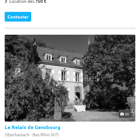
Location dès
750 €
Contacter
(6)
Le Relais de Gensbourg
Oberhaslach - Bas-Rhin (67)