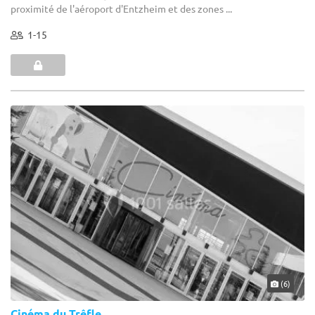
proximité de l'aéroport d'Entzheim et des zones ...
1-15
(6)
Cinéma du Trêfle