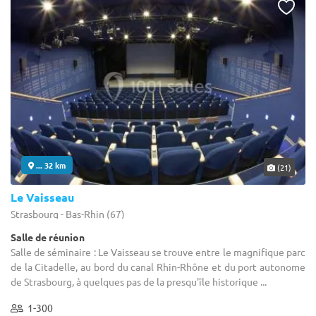
... 32 km
(21)
Le Vaisseau
Strasbourg - Bas-Rhin (67)
Salle de réunion
Salle de séminaire : Le Vaisseau se trouve entre le magnifique parc
de la Citadelle, au bord du canal Rhin-Rhône et du port autonome
de Strasbourg, à quelques pas de la presqu'île historique ...
1-300