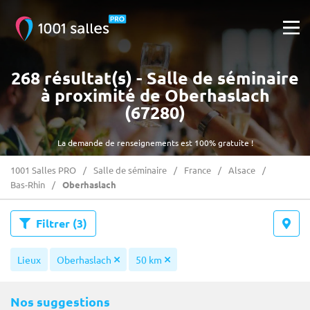
268 résultat(s) - Salle de séminaire
à proximité de Oberhaslach
(67280)
La demande de renseignements est 100% gratuite !
1001 Salles PRO
Salle de séminaire
France
Alsace
Bas-Rhin
Oberhaslach
Filtrer
(3)
Lieux
Oberhaslach
50 km
Nos suggestions