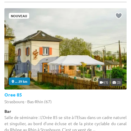
NOUVEAU
... 29 km
(1)
(3)
Oree 85
Strasbourg - Bas-Rhin (67)
Bar
Salle de séminaire : L'Orée 85 se site à l'Elsau dans un cadre naturel
et singulier, au bord d’une écluse et de la piste cyclable du canal
du Rhône au Rhin à Strasbourg. C'est un vent de ...