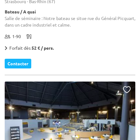
Strasbourg - Bas-Rhin (67)
Bateau / A quai
Salle de séminaire : Notre bateau se situe rue du Général Picquart,
dans un cadre industriel et calme.
1-90
Forfait dès
52 € / pers.
Contacter