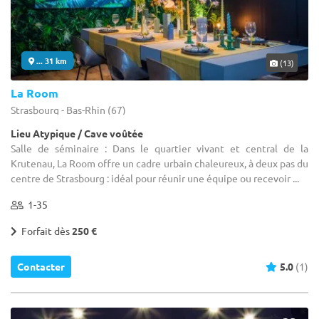
... 31 km
(13)
La Room
Strasbourg - Bas-Rhin (67)
Lieu Atypique / Cave voûtée
Salle de séminaire : Dans le quartier vivant et central de la
Krutenau, La Room offre un cadre urbain chaleureux, à deux pas du
centre de Strasbourg : idéal pour réunir une équipe ou recevoir ...
1-35
Forfait dès
250 €
Contacter
5.0
(1)