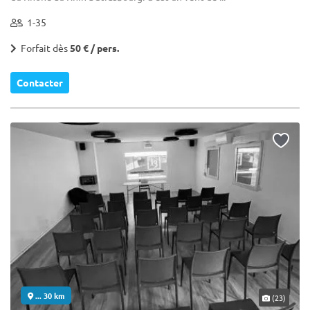
1-35
Forfait dès
50 € / pers.
Contacter
... 30 km
(23)