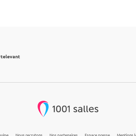
rtelevant
quipe
Nous recrutons
Nos partenaires
Espace presse
Mentions l