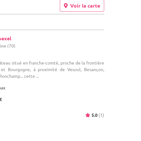
Voir la carte
sexel
ône (70)
teau situé en franche-comté, proche de la frontière
e et Bourgogne, à proximité de Vesoul, Besançon,
Ronchamp... cette ...
max
€
5.0
(1)