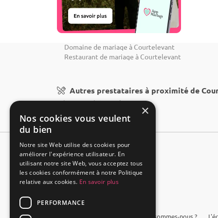
Domaine de mariage à Courtelevant
Restaurant de mariage à Courtelevant
Autres prestataires à proximité de Cou
Décoration à Courtelevant
×
Nos cookies vous veulent
du bien
Notre site Web utilise des cookies pour
améliorer l'expérience utilisateur. En
utilisant notre site Web, vous acceptez tous
les cookies conformément à notre Politique
relative aux cookies.
En savoir plus
PERFORMANCE
FAQ
Qui sommes-nous ?
L'é