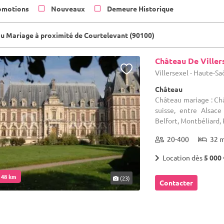
omotions
Nouveaux
Demeure Historique
u Mariage à proximité de Courtelevant (90100)
Château De Viller
Villersexel - Haute-Sa
Château
Château mariage : Châ
suisse, entre Alsac
Belfort, Montbéliard, 
20-400
32 
Location dès
5 000 
. 48 km
(23)
Contacter