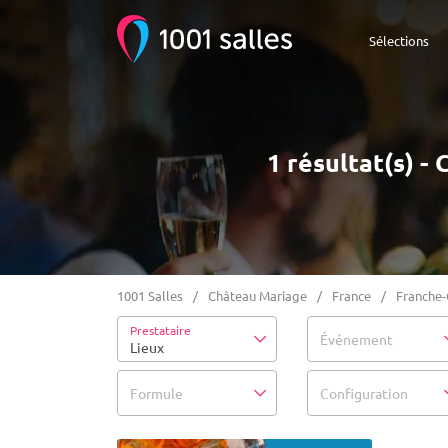
Sélections
1 résultat(s) 
1001 Salles
Château Mariage
France
Franche
Prestataire
Événement
Lieux
Formule
Configuration