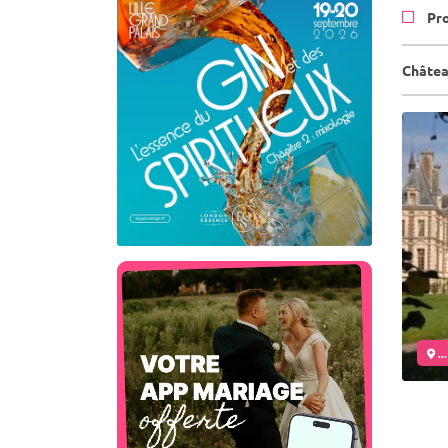
Pr
Châtea
..