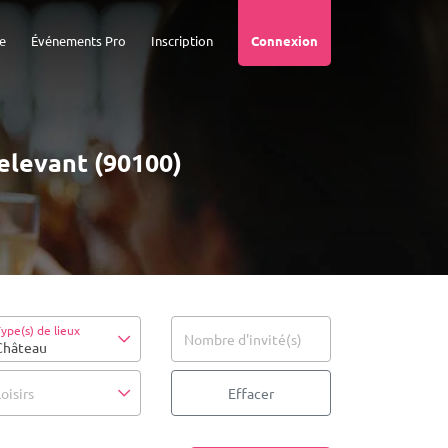
e
Événements Pro
Inscription
Connexion
elevant (90100)
ype(s) de lieux
Nombre d'invité(s)
Château
oisirs
Effacer