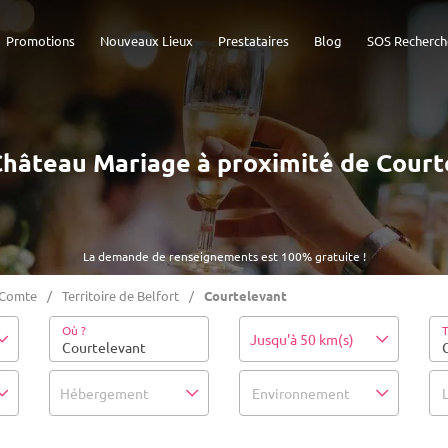
Promotions
Nouveaux Lieux
Prestataires
Blog
SOS Recherch
- Château Mariage à proximité de Court
La demande de renseignements est 100% gratuite !
-Comte
Territoire de Belfort
Courtelevant
Où ?
T
Jusqu'à 50 km(s)
Hébergement
Environnement
L