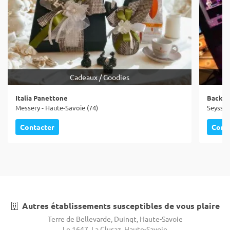
Cadeaux / Goodies
Italia Panettone
Backst
Messery - Haute-Savoie (74)
Seyssel
Contacter
Cont
Autres établissements susceptibles de vous plaire
Terre de Bellevarde, Duingt, Haute-Savoie
Le 1647, La Clusaz, Haute-Savoie