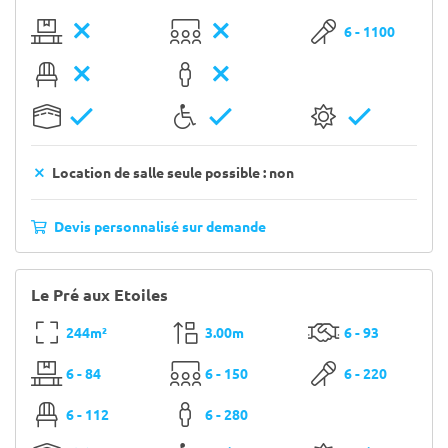
6 - 1100
Location de salle seule possible : non
Devis personnalisé sur demande
Le Pré aux Etoiles
244m²
3.00m
6 - 93
6 - 84
6 - 150
6 - 220
6 - 112
6 - 280