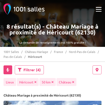
8 résultat(s) - Château Mariage à
proximité de Héricourt (62130)
La demande de renseignements est 100% gratuite !
1001 Salles
Château Mariage
France
Nord-Pas-de-Calais
Pas-de-Calais
Héricourt
Filtrer
(4)
Lieux
Héricourt
50 km
Château
Château Mariage à proximité de Héricourt (62130)