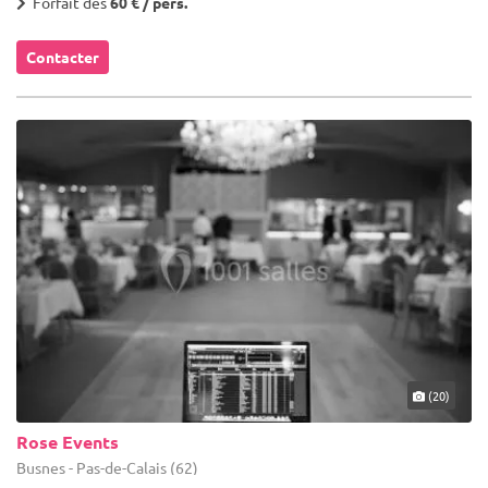
Forfait dès
60 € / pers.
Contacter
(20)
Rose Events
Busnes - Pas-de-Calais (62)