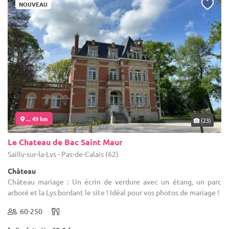
NOUVEAU
... 49 km
(23)
Le Chateau de Bac Saint Maur
Sailly-sur-la-Lys - Pas-de-Calais (62)
Château
Château mariage : Un écrin de verdure avec un étang, un parc
arboré et la Lys bordant le site ! Idéal pour vos photos de mariage !
60-250