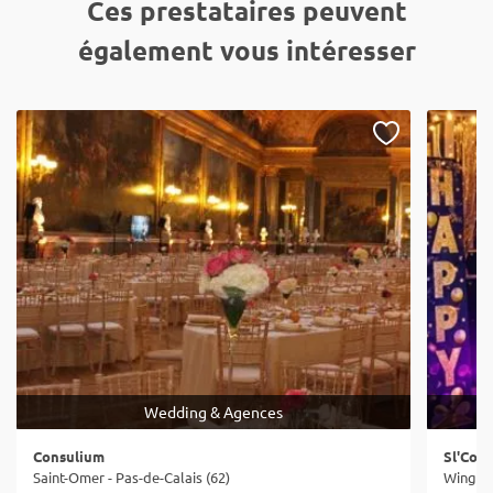
Ces prestataires peuvent
également vous intéresser
Wedding & Agences
Consulium
Sl'Coo
Saint-Omer - Pas-de-Calais (62)
Wingles