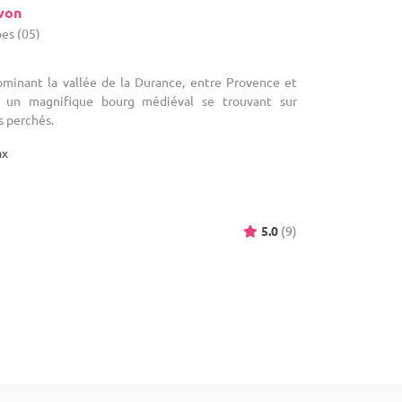
von
es (05)
minant la vallée de la Durance, entre Provence et
t un magnifique bourg médiéval se trouvant sur
es perchés.
ax
5.0
(9)