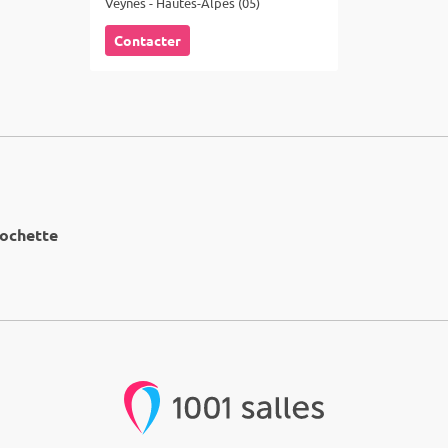
Veynes - Hautes-Alpes (05)
Contacter
Rochette