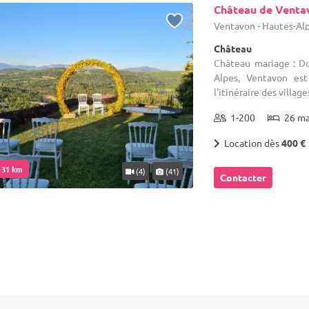
Château de Venta
Ventavon - Hautes-Alp
Château
Château mariage : Do
Alpes, Ventavon es
l'itinéraire des villag
1-200
26 m
Location dès
400 €
. 31 km
(4)
(41)
Contacter