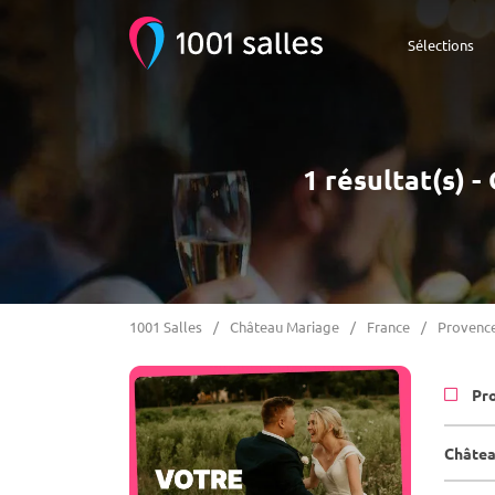
Sélections
1 résultat(s) 
1001 Salles
Château Mariage
France
Provence
Pr
Châtea