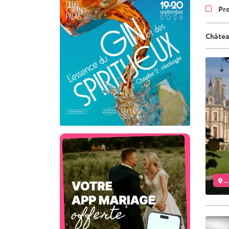
Pr
Châtea
..