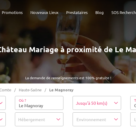
Promotions
Nouveaux Lieux
Prestataires
Blog
SOS Recherch
- Château Mariage à proximité de Le M
La demande de renseignements est 100% gratuite !
-Comte
Haute-Saône
Le Magnoray
Où ?
T
Jusqu'à 50 km(s)
Hébergement
Environnement
L