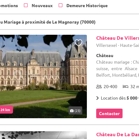
omotions
Nouveaux
Demeure Historique
u Mariage à proximité de Le Magnoray (70000)
Château De Viller
Villersexel - Haute-Sa
Château
Château mariage : Châ
suisse, entre Alsac
Belfort, Montbéliard, 
20-400
32 
Location dès
5 000 
. 24 km
(23)
Contacter
Château De La Da