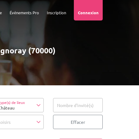
e
Événements Pro
Inscription
Connexion
agnoray (70000)
ype(s) de lieux
Nombre d'invité(s)
Château
oisirs
Effacer