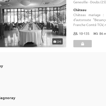
Geneuille - Doubs (25
Château
Château mariage : 
d'autoroute "Besanç
Franche-Comté TGV, no
10-135
86 
(24)
ay
Magnoray