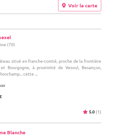
Voir la carte
sexel
ône (70)
teau situé en franche-comté, proche de la frontière
e et Bourgogne, à proximité de Vesoul, Besançon,
Ronchamp... cette ...
max
€
5.0
(1)
me Blanche