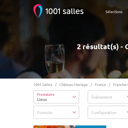
Sélections
2 résultat(s) 
1001 Salles
Château Mariage
France
Franche
Prestataire
Événement
Lieux
Formule
Configuration