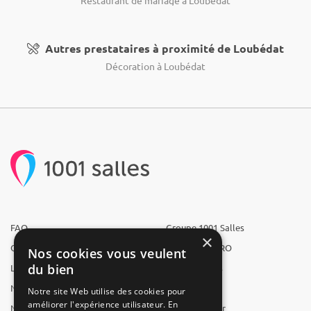
Autres prestataires à proximité de Loubédat
Décoration à Loubédat
FAQ
Groupe 1001 Salles
×
Qui sommes-nous ?
1001 Salles PRO
Nos cookies vous veulent
du bien
L'équipe
1001 Traiteurs
Nous recrutons
1001 Artistes
Notre site Web utilise des cookies pour
améliorer l'expérience utilisateur. En
Nos partenaires
Reserverunbar