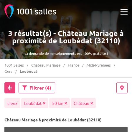
3 résultat(s) - Château Mariage à
proximité de Loubédat (32110)
La demande de renseignements est 100% gratuite !
1001 Salles
Château Mariage
France
Midi-Pyrénées
Gers
Loubédat
Filtrer
(4)
Lieux
Loubédat
50 km
Château
Château Mariage à proximité de Loubédat (32110)