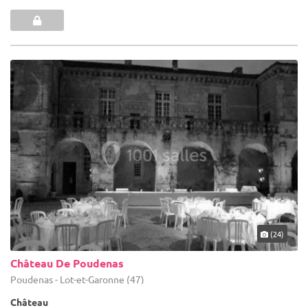
(24)
Château De Poudenas
Poudenas - Lot-et-Garonne (47)
Château