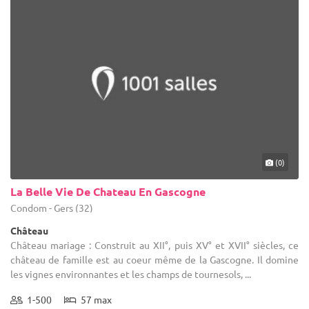
(0)
La Belle Vie De Chateau En Gascogne
Condom - Gers (32)
Château
Château mariage : Construit au XII°, puis XV° et XVII° siècles, ce
château de famille est au coeur même de la Gascogne. Il domine
les vignes environnantes et les champs de tournesols, ...
1-500
57 max