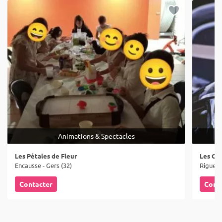
Animations & Spectacles
Les Pétales de Fleur
Les Ca
Encausse - Gers (32)
Riguepe
Contacter
Cont