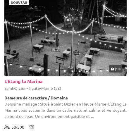
NOUVEAU
(10)
L'Etang la Marina
Saint-Dizier - Haute-Marne (52)
Demeure de caractère / Domaine
Domaine mariage : Situé à Saint-Dizier en Haute-Marne, L’Étang La
Marina vous accueille dans un cadre naturel calme et verdoyant,
au bord de l’eau. Un environnement paisible et ...
50-500