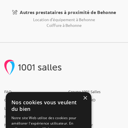
Autres prestataires à proximité de Behonne
Location d'équipement à Behonne
Coiffure à Behonne
FAQ
Groupe 1001 Salles
×
Qui sommes-nous ?
1001 Salles PRO
Nos cookies vous veulent
du bien
L'équipe
1001 Traiteurs
Nous recrutons
1001 Artistes
Notre site Web utilise des cookies pour
améliorer l'expérience utilisateur. En
Nos partenaires
Reserverunbar