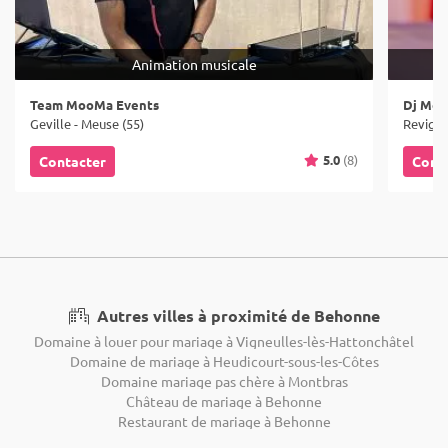
Animation musicale
Team MooMa Events
Dj Moz
Geville - Meuse (55)
Revigny
5.0
(8)
Contacter
Cont
Autres villes à proximité de Behonne
Domaine à louer pour mariage à Vigneulles-lès-Hattonchâtel
Domaine de mariage à Heudicourt-sous-les-Côtes
Domaine mariage pas chère à Montbras
Château de mariage à Behonne
Restaurant de mariage à Behonne