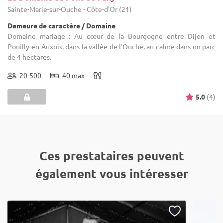
Sainte-Marie-sur-Ouche - Côte-d'Or (21)
Demeure de caractère / Domaine
Domaine mariage : Au cœur de la Bourgogne entre Dijon et
Pouilly-en-Auxois, dans la vallée de l'Ouche, au calme dans un parc
de 4 hectares.
20-500
40 max
5.0
(4)
Ces prestataires peuvent
également vous intéresser