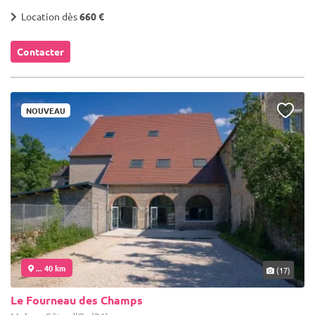
Location dès
660 €
Contacter
NOUVEAU
... 40 km
(17)
Le Fourneau des Champs