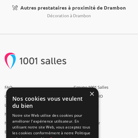
Autres prestataires à proximité de Drambon
Décoration à Drambon
FAQ
Groupe 1001 Salles
×
Qui sommes-nous ?
1001 Salles PRO
Nos cookies vous veulent
du bien
L'équipe
1001 Traiteurs
Nous recrutons
1001 Artistes
Notre site Web utilise des cookies pour
améliorer l'expérience utilisateur. En
Nos partenaires
Reserverunbar
utilisant notre site Web, vous acceptez tous
Espace presse
MP2
les cookies conformément à notre Politique