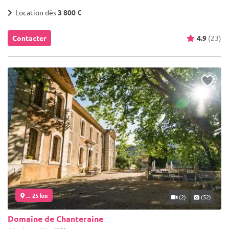
Location dès
3 800 €
Contacter
4.9
(23)
... 25 km
(2)
(52)
Domaine de Chanteraine