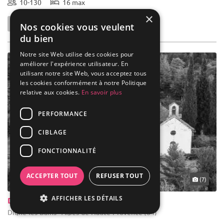
10-130
16 max
×
Nos cookies vous veulent
du bien
Notre site Web utilise des cookies pour
améliorer l'expérience utilisateur. En
utilisant notre site Web, vous acceptez tous
les cookies conformément à notre Politique
relative aux cookies.
En savoir plus
PERFORMANCE
CIBLAGE
FONCTIONNALITÉ
ACCEPTER TOUT
REFUSER TOUT
(7)
AFFICHER LES DÉTAILS
Domaine De La Clappe
Digne-les-Bains - Alpes-de-Haute-Provence (04)