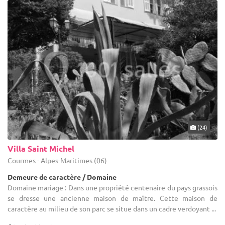
(24)
Villa Saint Michel
Courmes - Alpes-Maritimes (06)
Demeure de caractère / Domaine
Domaine mariage : Dans une propriété centenaire du pays grassois
se dresse une ancienne maison de maître. Cette maison de
caractère au milieu de son parc se situe dans un cadre verdoyant ...