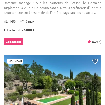
Domaine mariage : Sur les hauteurs de Grasse, le Domaine
surplombe la ville et le bassin cannois. Vous profiterez d'une vue
panoramique sur l'ensemble de l'arrière pays cannois et sur le ...
1-80
6 max
Forfait dès
6 000 €
Contacter
5.0
(2)
NOUVEAU