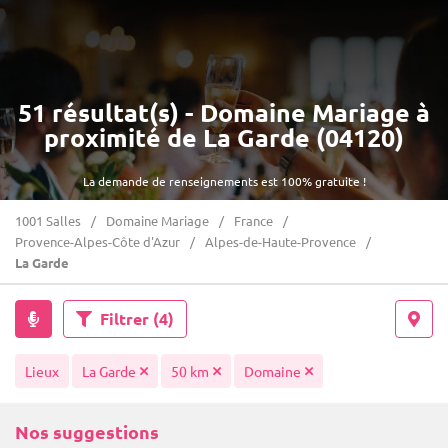
51 résultat(s) - Domaine Mariage à
proximité de La Garde (04120)
La demande de renseignements est 100% gratuite !
1001 Salles
Domaine Mariage
France
Provence-Alpes-Côte d'Azur
Alpes-de-Haute-Provence
La Garde
Filtrer
(4)
Lieux
La Garde
50 km
Domaine
Nos suggestions