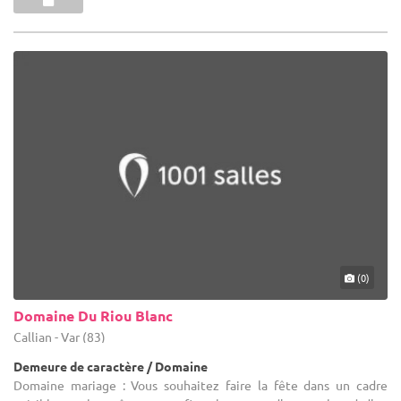
(0)
Domaine Du Riou Blanc
Callian - Var (83)
Demeure de caractère / Domaine
Domaine mariage : Vous souhaitez faire la fête dans un cadre