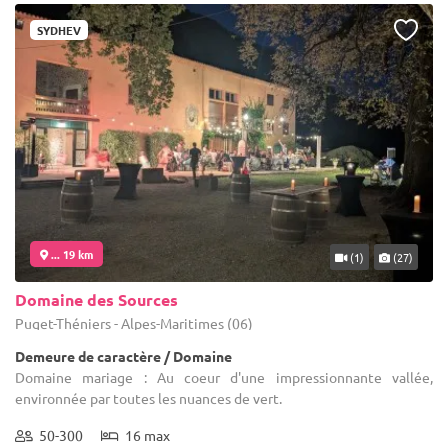
SYDHEV
... 19 km
(1)
(27)
Domaine des Sources
Puget-Théniers - Alpes-Maritimes (06)
Demeure de caractère / Domaine
Domaine mariage : Au coeur d'une impressionnante vallée,
environnée par toutes les nuances de vert.
50-300
16 max