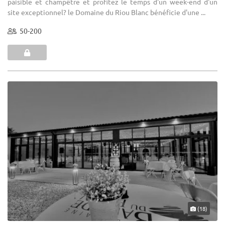
paisible et champêtre et profitez le temps d'un week-end d'un
site exceptionnel? le Domaine du Riou Blanc bénéficie d'une ...
50-200
(18)