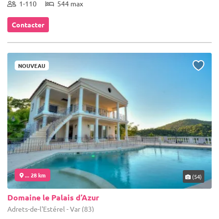
1-110
544 max
Contacter
NOUVEAU
... 28 km
(54)
Domaine le Palais d’Azur
Adrets-de-l'Estérel - Var (83)