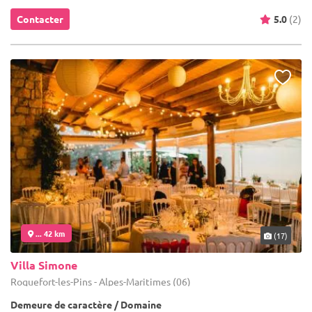
Contacter
5.0
(2)
... 42 km
(17)
Villa Simone
Roquefort-les-Pins - Alpes-Maritimes (06)
Demeure de caractère / Domaine