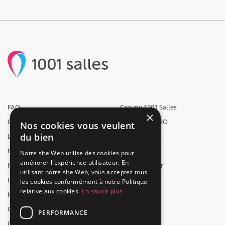
FAQ
Groupe 1001 Salles
×
Qui sommes-nous ?
1001 Salles PRO
Nos cookies vous veulent
du bien
L'équipe
1001 Traiteurs
Nous recrutons
1001 Artistes
Notre site Web utilise des cookies pour
améliorer l'expérience utilisateur. En
Nos partenaires
Reserverunbar
utilisant notre site Web, vous acceptez tous
Espace presse
MP2
les cookies conformément à notre Politique
relative aux cookies.
En savoir plus
Mentions légales
CGV
PERFORMANCE
CGU