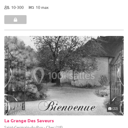
10-300
10 max
(22)
La Grange Des Saveurs
Saint-Germain-du-Puy - Cher (18)