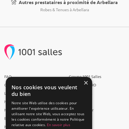
Autres prestataires à proximité de Arbellara
Robes & Tenues à Arbellara
FAQ
Groupe 1001 Salles
×
Qui sommes-nous ?
1001 Salles PRO
Nos cookies vous veulent
du bien
L'équipe
1001 Traiteurs
Nous recrutons
1001 Artistes
Notre site Web utilise des cookies pour
améliorer l'expérience utilisateur. En
Nos partenaires
Reserverunbar
utilisant notre site Web, vous acceptez tous
Espace presse
MP2
les cookies conformément à notre Politique
relative aux cookies.
En savoir plus
Mentions légales