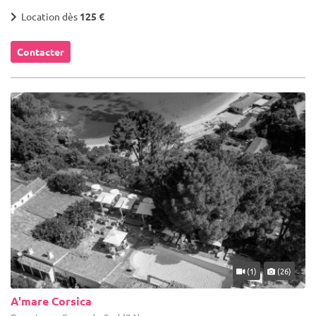
Location dès
125 €
Contacter
(1)
(26)
A'mare Corsica