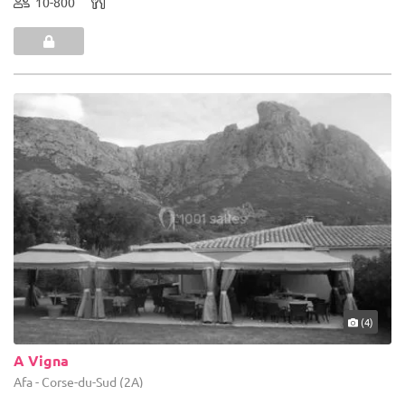
10-800
(4)
A Vigna
Afa - Corse-du-Sud (2A)