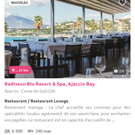
NOUVEAU
... 25 km
(29)
Radisson Blu Resort & Spa, Ajaccio Bay
Ajaccio - Corse-du-Sud (2A)
Restaurant / Restaurant Lounge
Restaurant mariage : Le chef accueille ses convives pour des
spécialités locales agrémenté de son savoir-faire pour enchanter
vos papilles. Le restaurant est en capacité d'accueillir de ...
6-300
340 max