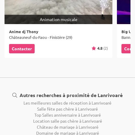
Animation musicale
Anime dj Thony
Big Up
Châteauneuf-du-Faou - Finistère (29)
Bannalec
4.8
(2)
Contacter
Cont
Autres recherches à proximité de Lanrivoaré
Les meilleures salles de réception à Lanrivoaré
Salle fête pas chère à Lanrivoaré
Top Salles anniversaire à Lanrivoaré
Location salle pas chère à Lanrivoaré
Château de mariage à Lanrivoaré
Domaine de mariage à Lanrivoaré