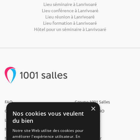
Lieu séminaire à Lanrivoaré
Lieu conférence à Lanrivoaré
Lieu réunion à Lanrivoaré
Lieu formation à Lanrivoaré
Hôtel pour un séminaire à Lanrivoaré
FAQ
Groupe 1001 Salles
×
Qui sommes-nous ?
1001 Salles PRO
Nos cookies vous veulent
du bien
L'équipe
1001 Traiteurs
Nous recrutons
1001 Artistes
Notre site Web utilise des cookies pour
améliorer l'expérience utilisateur. En
Nos partenaires
Reserverunbar