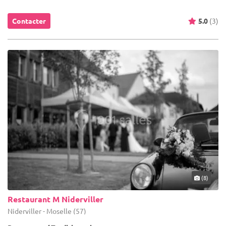
Contacter
5.0
(3)
(8)
Restaurant M Niderviller
Niderviller - Moselle (57)