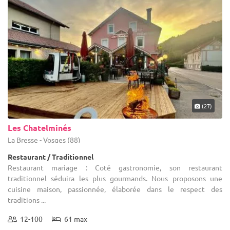
jours l'ensemble des devis concernant les lieux en question,
satisfaire toutes les exigences.
concernant un restaurant mariage en Lorraine, faites tout
simplement votre choix ! Afin que vous puissiez vous décider
rapidement, nos partenaires sauront se montrer réactifs et à
l'écoute. Il est certain que vos convives se souviendront très
longtemps de cet événement, organisé par vos soins grâce à
1001Salles !
(27)
Les Chatelminés
La Bresse - Vosges (88)
Restaurant / Traditionnel
Restaurant mariage : Coté gastronomie, son restaurant
traditionnel séduira les plus gourmands. Nous proposons une
cuisine maison, passionnée, élaborée dans le respect des
traditions ...
12-100
61 max