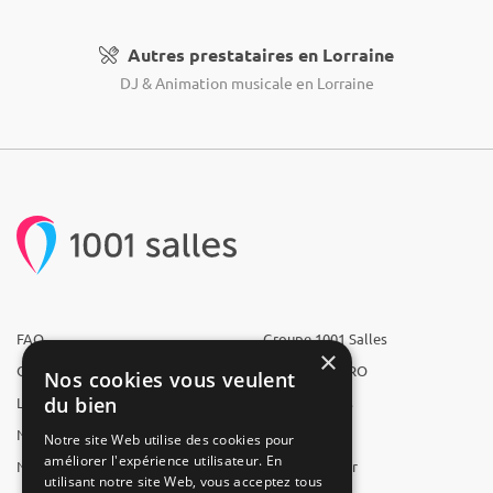
Autres prestataires en Lorraine
DJ & Animation musicale en Lorraine
FAQ
Groupe 1001 Salles
×
Qui sommes-nous ?
1001 Salles PRO
Nos cookies vous veulent
du bien
L'équipe
1001 Traiteurs
Nous recrutons
1001 Artistes
Notre site Web utilise des cookies pour
améliorer l'expérience utilisateur. En
Nos partenaires
Reserverunbar
utilisant notre site Web, vous acceptez tous