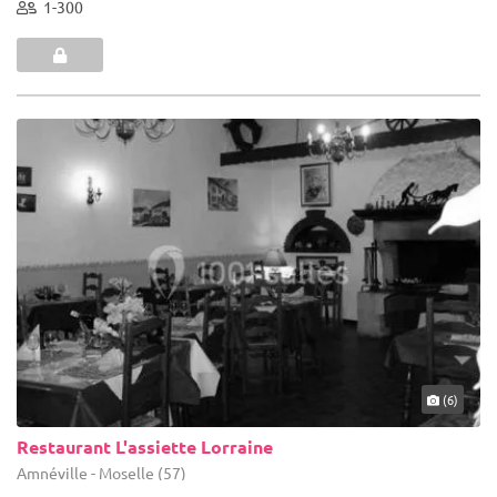
1-300
(6)
Restaurant L'assiette Lorraine
Amnéville - Moselle (57)