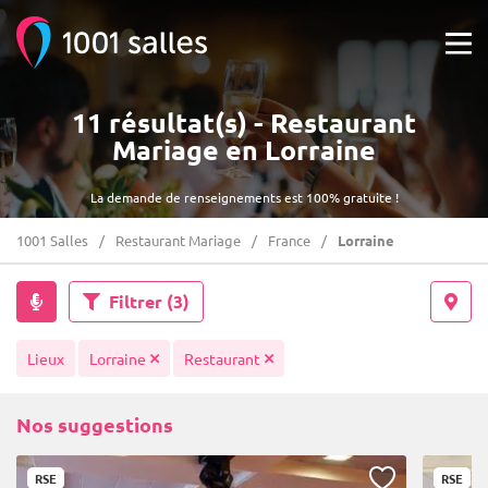
11 résultat(s) - Restaurant
Mariage en Lorraine
La demande de renseignements est 100% gratuite !
1001 Salles
Restaurant Mariage
France
Lorraine
Filtrer
(3)
Lieux
Lorraine
Restaurant
Nos suggestions
RSE
RSE