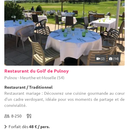
(2)
(14)
Restaurant du Golf de Pulnoy
Pulnoy - Meurthe-et-Moselle (54)
Restaurant / Traditionnel
Restaurant mariage : Découvrez une cuisine gourmande au cœur
d'un cadre verdoyant, idéale pour vos moments de partage et de
convivialité.
8-250
Forfait dès
48 € / pers.