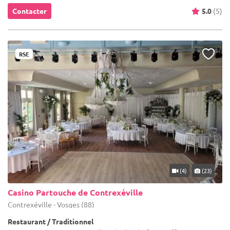
Contacter
5.0
(5)
RSE
(4)
(23)
Casino Partouche de Contrexéville
Contrexéville - Vosges (88)
Restaurant / Traditionnel