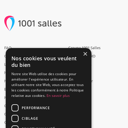
FAQ
Groupe 1001 Salles
×
Qui sommes-nous ?
1001 Salles PRO
Nos cookies vous veulent
du bien
L'équipe
1001 Traiteurs
Nous recrutons
1001 Artistes
Notre site Web utilise des cookies pour
améliorer l'expérience utilisateur. En
Nos partenaires
Reserverunbar
utilisant notre site Web, vous acceptez tous
Espace presse
MP2
les cookies conformément à notre Politique
relative aux cookies.
En savoir plus
Mentions légales
CGV
PERFORMANCE
CGU
CIBLAGE
Contact