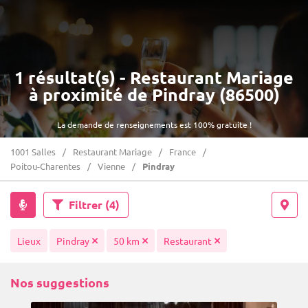
1 résultat(s) - Restaurant Mariage
à proximité de Pindray (86500)
La demande de renseignements est 100% gratuite !
1001 Salles
Restaurant Mariage
France
Poitou-Charentes
Vienne
Pindray
Filtrer
(4)
Lieux
Pindray
50 km
Restaurant
Nos suggestions