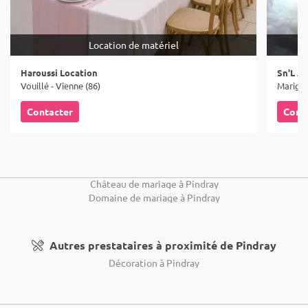
Location de matériel
Haroussi Location
Sn'L An
Vouillé - Vienne (86)
Marigny
Contacter
Cont
Château de mariage à Pindray
Domaine de mariage à Pindray
Autres prestataires à proximité de Pindray
Décoration à Pindray