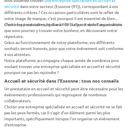
vous voudriez trouver
une entreprise spécialisée en accueil et
sécurité
dans votre secteur (Essonne (91)), correspondant à vos
différents critères ? Ces occasions particulières sont le reflet de
votre image de marque, c'est pourquoi il est essentiel de bien
choisir les prestataires, et d'avoir de la rigueur dans l'organisation.
C'est ce qui vous attend grâce à 1001Salles : il ne fait aucun doute
que vous pourrez y trouver votre bonheur, en découvrant notre
répertoire.
Grâce au fonctionnement de notre plateforme, vos différents
souhaits seront honorés, pour que votre événement soit conforme
à vos attentes.
Notre plateforme accompagne chaque année de nombreux pros
voulant trouver une entreprise spécialisée en accueil et sécurité
pourquoi ne pas les rejoindre ?
Accueil et sécurité dans l'Essonne : tous nos conseils
Un prestataire en accueil et sécurité peut être nécessaire pour les
événements professionnels qui regroupent de nombreux
collaborateurs.
Choisir une entreprise spécialisée en accueil et sécurité ne se fait
pas les yeux fermés, car il s'agit d'un élément parmi les plus
importants, spécifiquement lorsque l'on organise un événement
d'entreprise.