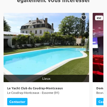
RSE
Lieux
Le Yacht Club du Coudray-Montceaux
Domain
Le Coudray-Montceaux - Essonne (91)
Bouray-
Contacter
Cont