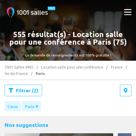
555 résultat(s) - Location salle
pour une conférence à Paris (75)
La demande de renseignements est 100% gratuite !
1001 Salles PRO
Location salle pour une conférence
France
Ile-de-France
Paris
Filtrer
(2)
Lieux
Paris
Nos suggestions