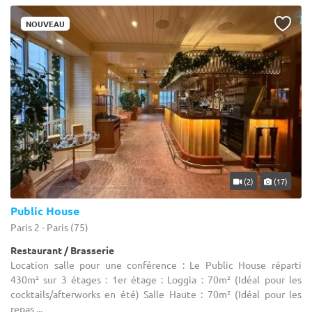
NOUVEAU
(2)
(17)
Public House
Paris 2 - Paris (75)
Restaurant / Brasserie
Location salle pour une conférence : Le Public House réparti
430m² sur 3 étages : 1er étage : Loggia : 70m² (Idéal pour les
cocktails/afterworks en été) Salle Haute : 70m² (Idéal pour les
repas ...