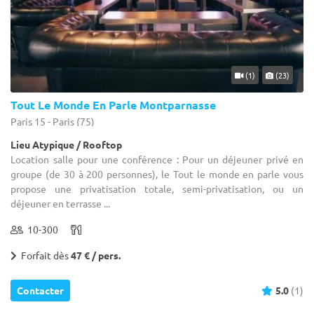
(1)
(23)
Tout Le Monde En Parle Montparnasse
Paris 15 - Paris (75)
Lieu Atypique / Rooftop
Location salle pour une conférence : Pour un déjeuner privé en
groupe (de 30 à 200 personnes), le Tout le monde en parle vous
propose une privatisation totale, semi-privatisation, ou un
déjeuner en terrasse ...
10-300
Forfait dès
47 € / pers.
Contacter
5.0
(1)