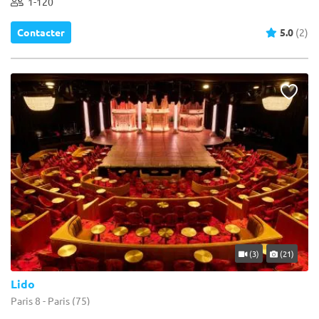
1-120
Contacter
5.0
(2)
(3)
(21)
Lido
Paris 8 - Paris (75)