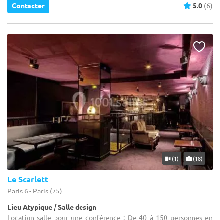
Contacter
5.0
(6)
(1)
(18)
Le Scarlett
Paris 6 - Paris (75)
Lieu Atypique / Salle design
Location salle pour une conférence : De 40 à 150 personnes en