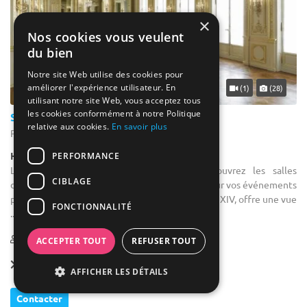
×
Nos cookies vous veulent
du bien
Notre site Web utilise des cookies pour
améliorer l'expérience utilisateur. En
(1)
(28)
utilisant notre site Web, vous acceptez tous
les cookies conformément à notre Politique
Shangri - La Paris
relative aux cookies.
En savoir plus
Paris 16 - Paris (75)
Hôtel / Hôtel 5***** Palace
PERFORMANCE
Location salle pour une conférence : Découvrez les salles
CIBLAGE
d'exception disponibles à la location, idéales pour vos événements
prestigieux. Le Grand Salon, aux influences Louis XIV, offre une vue
FONCTIONNALITÉ
...
1-750
202 max
ACCEPTER TOUT
REFUSER TOUT
Forfait dès
112 € / pers.
AFFICHER LES DÉTAILS
Contacter