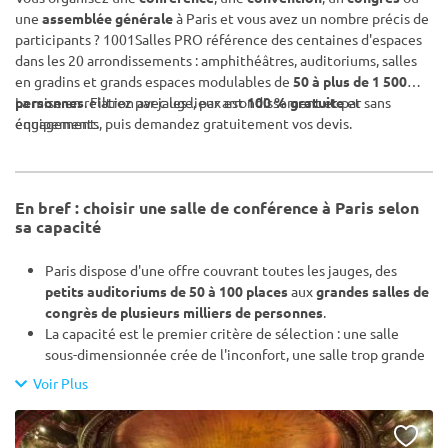
une
assemblée générale
à Paris et vous avez un nombre précis de
participants ? 1001Salles PRO référence des centaines d'espaces
dans les 20 arrondissements : amphithéâtres, auditoriums, salles
en gradins et grands espaces modulables de
50 à plus de 1 500
personnes
La mise en relation avec les lieux est
. Filtrez par jauge, par arrondissement et par
100 % gratuite
et sans
équipements, puis demandez gratuitement vos devis.
engagement.
En bref : choisir une salle de conférence à Paris selon
sa capacité
Paris dispose d'une offre couvrant toutes les jauges, des
petits auditoriums de 50 à 100 places
aux
grandes salles de
congrès de plusieurs milliers de personnes
.
La capacité est le premier critère de sélection : une salle
sous-dimensionnée crée de l'inconfort, une salle trop grande
nuit à l'ambiance et augmente les coûts techniques.
Voir Plus
Les équipements indispensables varient selon la jauge :
sonorisation et écran pour 50-100 personnes, régie
son/lumière et gradins pour 200-500, scène, traduction