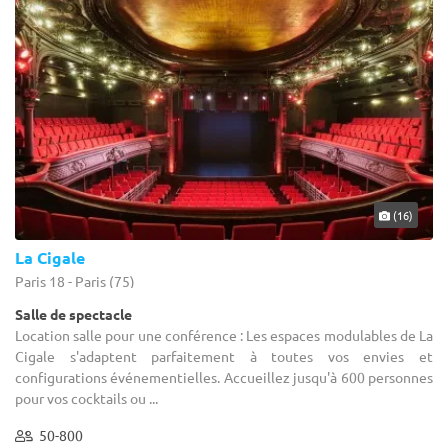
simultanée et espaces satellites pour les très grandes
capacités.
Pour une conférence de
50 à 200 personnes
, comptez 3 à 4
semaines de délai de réservation minimum. Pour
300
personnes et plus
ou une date en période chargée (rentrée
septembre-octobre, novembre, mars), prévoyez
6 à 8
semaines
.
Pour les petits comités, les séminaires d'entreprise ou les
réunions de travail, consultez notre page dédiée :
salle de
séminaire et de réunion à Paris
.
(16)
La Cigale
Paris 18 - Paris (75)
Salle de spectacle
Location salle pour une conférence : Les espaces modulables de La
Cigale s'adaptent parfaitement à toutes vos envies et
configurations événementielles. Accueillez jusqu'à 600 personnes
pour vos cocktails ou ...
50-800