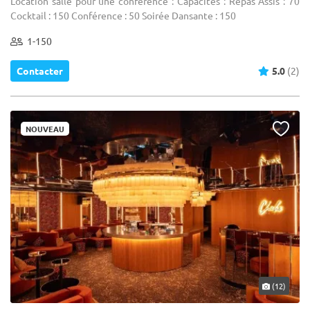
Location salle pour une conférence : Capacités : Repas Assis : 70
Cocktail : 150 Conférence : 50 Soirée Dansante : 150
1-150
Contacter
5.0
(2)
NOUVEAU
(12)