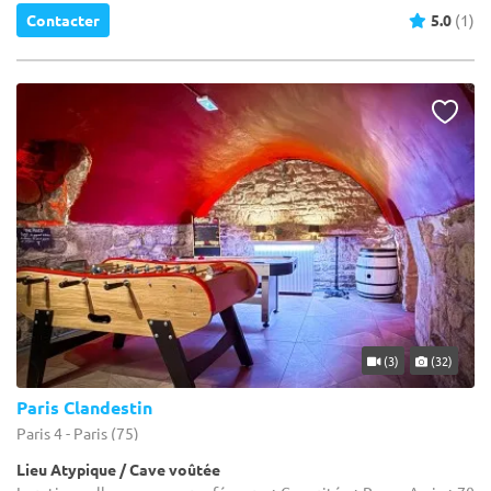
Contacter
5.0
(1)
(3)
(32)
Paris Clandestin
Paris 4 - Paris (75)
Lieu Atypique / Cave voûtée