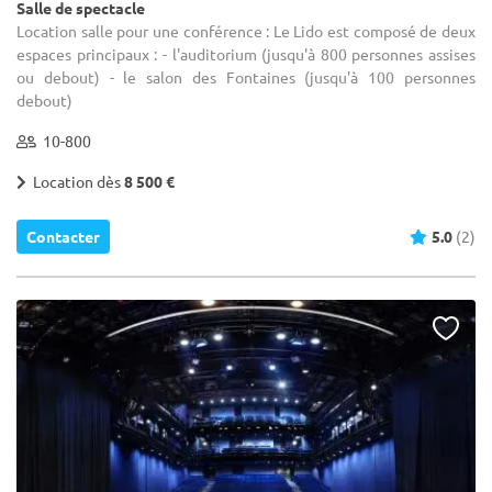
Salle de spectacle
Location salle pour une conférence : Le Lido est composé de deux
espaces principaux : - l'auditorium (jusqu'à 800 personnes assises
ou debout) - le salon des Fontaines (jusqu'à 100 personnes
debout)
10-800
Location dès
8 500 €
Contacter
5.0
(2)