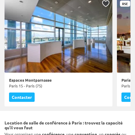
RSE
Espaces Montparnasse
Paris Y
Paris 15 - Paris (75)
Paris 15
Contacter
Cont
Location de salle de conférence à Paris : trouvez la capacité
qu'il vous faut
Vous organisez une
conférence
, une
convention
, un
congrès
ou