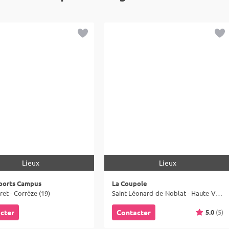
Lieux
Lieux
ports Campus
La Coupole
et - Corrèze (19)
Saint-Léonard-de-Noblat - Haute-Vienne (87)
5.0
(5)
cter
Contacter