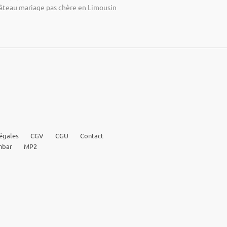
âteau mariage pas chère en Limousin
égales
CGV
CGU
Contact
nbar
MP2