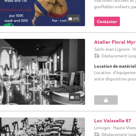
gonflables enfants, par
(27)
Contacter
Atelier Floral My
Saint-Jean-Ligoure - 
Déplacement jusq
Location de matériel
Location d'équipeme
votre disposition pour
(1)
Loc Vaisselle 87
Limoges - Haute-Vien
Déplacement jusq