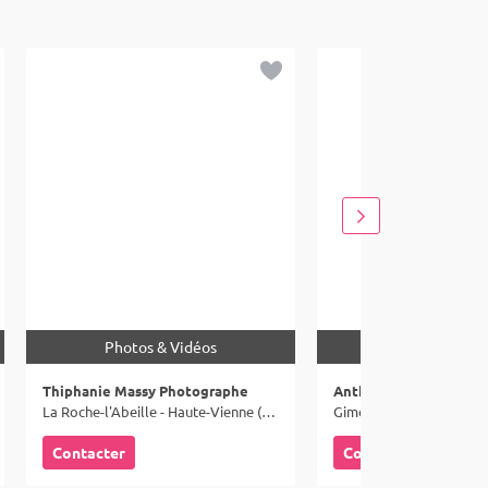
Photos & Vidéos
Photos & Vid
Thiphanie Massy Photographe
Anthony Delassise Ph
La Roche-l'Abeille - Haute-Vienne (87)
Gimel-les-Cascades - Cor
Contacter
Contacter