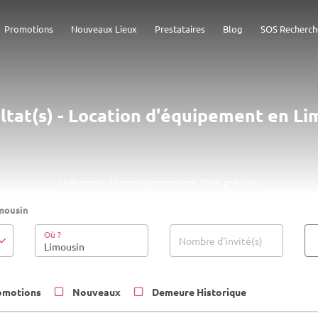
Promotions
Nouveaux Lieux
Prestataires
Blog
SOS Recherch
ultat(s) - Location d'équipement en Li
La demande de renseignements est 100% gratuite !
mousin
Où ?
Nombre d'invité(s)
omotions
Nouveaux
Demeure Historique