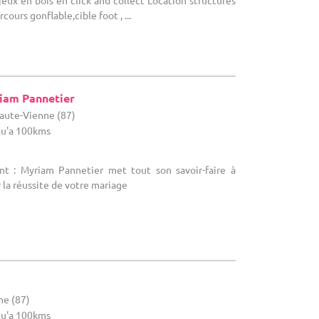
cours gonflable,cible foot , ...
riam Pannetier
Haute-Vienne (87)
u'a 100kms
nt : Myriam Pannetier met tout son savoir-faire à
 la réussite de votre mariage
ne (87)
u'a 100kms