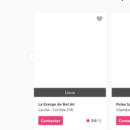
Lieux
La Grange de Bel Air
Pulse S
Larche - Corrèze (19)
Chamber
5.0
(2)
Contacter
Conta