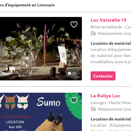
on d'équipement en Limousin
Loc Vaisselle 19
Brive-la-Gaillarde - Co
Déplacement jusq
Location de matériel
Location d'équipement 
de matériel pour fai
inoubliables, aura la j
(2)
Contacter
Le Rallye Loc
Limoges - Haute-Vien
Déplacement jusq
Location de matériel
Location d'équipeme
Machines festives et 