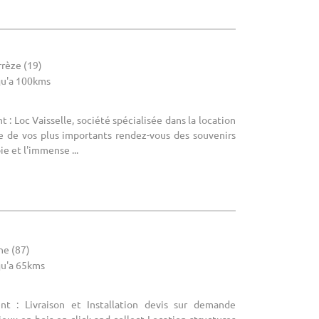
rrèze (19)
u'a 100kms
: Loc Vaisselle, société spécialisée dans la location
re de vos plus importants rendez-vous des souvenirs
oie et l'immense ...
ne (87)
u'a 65kms
nt : Livraison et Installation devis sur demande
jeux en bois en click and collect Location structures