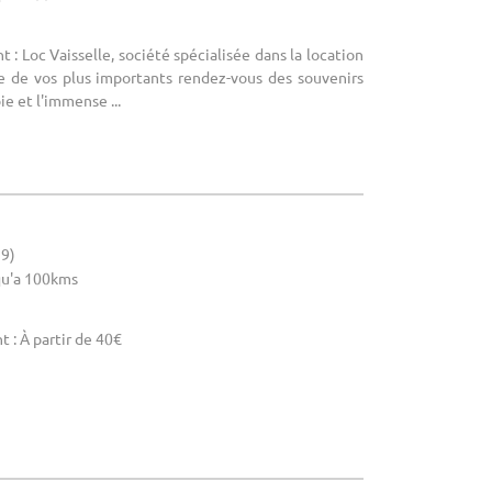
: Loc Vaisselle, société spécialisée dans la location
re de vos plus importants rendez-vous des souvenirs
oie et l'immense ...
19)
u'a 100kms
 : À partir de 40€