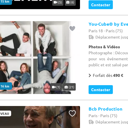
. 15 km
(5)
(6)
Contacter
You-Cube® by Eve
Paris 18 - Paris (75)
Déplacement jusq
Photos & Vidéos
Photographe : Décou
pour vos événemen
public et est salué par 
Forfait dès
490 €
. 16 km
(1)
(21)
Contacter
Bcb Production
VEAU
Paris - Paris (75)
Déplacement jusq