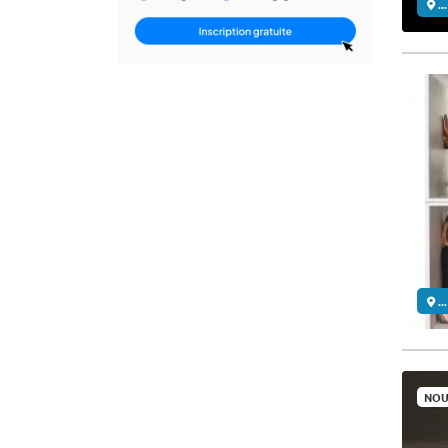
..
..
NOU