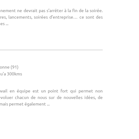
ement ne devrait pas s’arrêter à la fin de la soirée.
res, lancements, soirées d’entreprise… ce sont des
s ...
sonne (91)
u'a 300kms
avail en équipe est un point fort qui permet non
évoluer chacun de nous sur de nouvelles idées, de
mais permet également ...