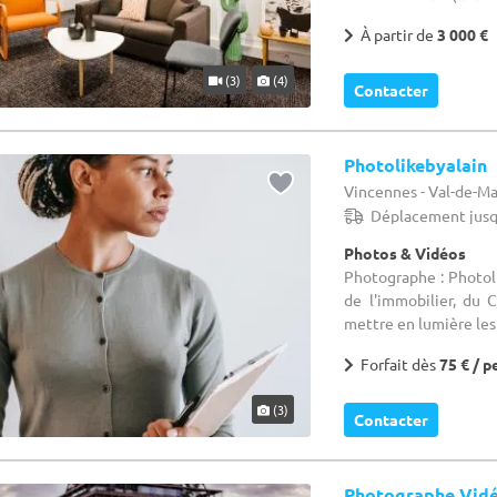
À partir de
3 000 €
(3)
(4)
Contacter
Photolikebyalain
Vincennes - Val-de-Ma
Déplacement jusq
Photos & Vidéos
Photographe : Photoli
de l'immobilier, du C
mettre en lumière les 
Forfait dès
75 € / p
(3)
Contacter
Photographe Vid