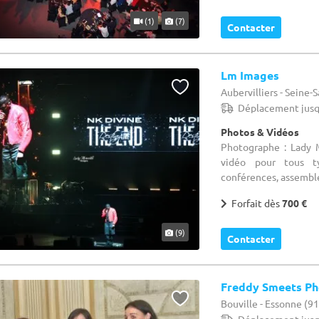
(1)
(7)
Contacter
Lm Images
Aubervilliers - Seine-
Déplacement jusq
Photos & Vidéos
Photographe : Lady 
vidéo pour tous ty
conférences, assemblé
Forfait dès
700 €
(9)
Contacter
Freddy Smeets Ph
Bouville - Essonne (91
Déplacement jusq