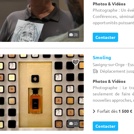
Photos & Vidéos
Photographe : Un évén
Conférences, séminai
opportunités puissante
(3)
Contacter
Smoling
Savigny-sur-Orge - Es
Déplacement jusq
Photos & Vidéos
Photographe : Le tr
seulement de faire 
nouvelles approches, 
Forfait dès
1 500 €
(2)
Contacter