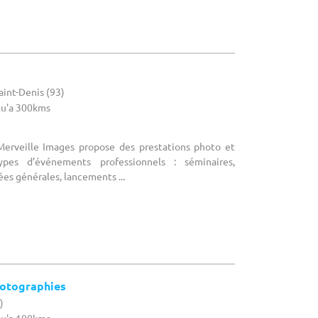
Saint-Denis (93)
u'a 300kms
Merveille Images propose des prestations photo et
pes d’événements professionnels : séminaires,
es générales, lancements ...
otographies
)
u'a 100kms