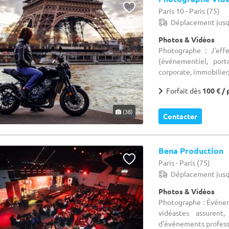
Paris 10 - Paris (75)
Déplacement jusq
Photos & Vidéos
Photographe : J'eff
(événementiel, portr
corporate, immobilier,
Forfait dès
100 € / 
(38)
Contacter
Bena Production
Paris - Paris (75)
Déplacement jusq
Photos & Vidéos
Photographe : Événem
vidéastes assurent
d'événements professio