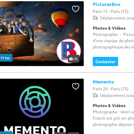
PicturesBox
Paris 15 - Paris (75)
Déplacement jusq
Photos & Vidéos
Photographe : Pict
d'une équipe de photo
photographique des év
. 11 km
(9)
Contacter
Memento
Paris 20 - Paris (75)
Déplacement jusq
Photos & Vidéos
Photographe : Voici 
Franck est pris en pho
photographe dépose s