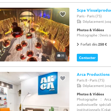
Scpa Visualprodu
Paris - Paris (75)
Déplacement jusq
Photos & Vidéos
Photographe : Devis s
Forfait dès
250 €
(9)
Contacter
Arca Productions
Paris 8 - Paris (75)
Déplacement jusq
Photos & Vidéos
Photographe : Arc
audiovisuelle spécial
institutionnels (Créati