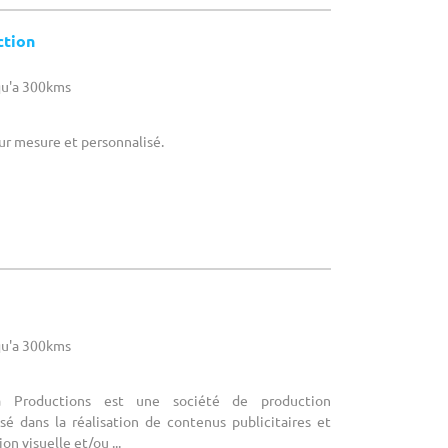
ction
u'a 300kms
ur mesure et personnalisé.
u'a 300kms
a Productions est une société de production
isé dans la réalisation de contenus publicitaires et
on visuelle et/ou ...