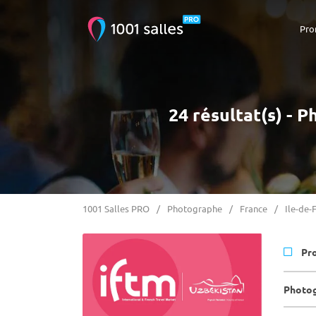
Pro
24 résultat(s) - 
1001 Salles PRO
Photographe
France
Ile-de-
Pr
Photog