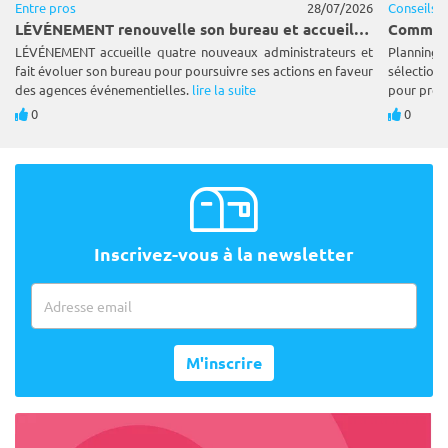
Entre pros
28/07/2026
Conseils
LÉVÉNEMENT renouvelle son bureau et accueille quatre nouveaux administrateurs
LÉVÉNEMENT accueille quatre nouveaux administrateurs et
Planning
fait évoluer son bureau pour poursuivre ses actions en faveur
sélection 
des agences événementielles.
lire la suite
pour prépa
0
0
Inscrivez-vous à la newsletter
Adresse email