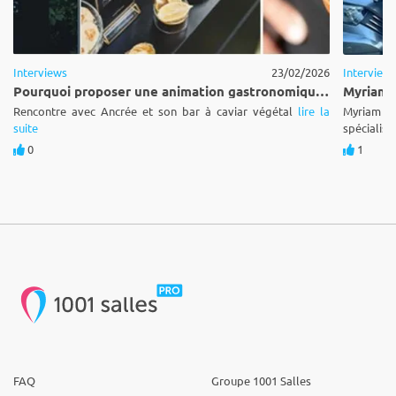
Interviews
23/02/2026
Interview
Pourquoi proposer une animation gastronomique lors d’un événement ?
Rencontre avec Ancrée et son bar à caviar végétal
lire la
Myriam L
suite
spécialiste
0
1
FAQ
Groupe 1001 Salles