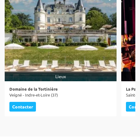
Lieux
Domaine de la Tortinière
La Pam
Veigné - Indre-et-Loire (37)
Saint-G
Contacter
Cont