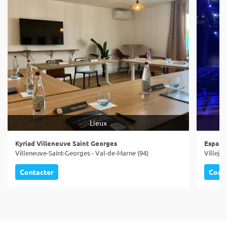
Lieux
Kyriad Villeneuve Saint Georges
Espace 
Villeneuve-Saint-Georges - Val-de-Marne (94)
Villejui
Contacter
Cont