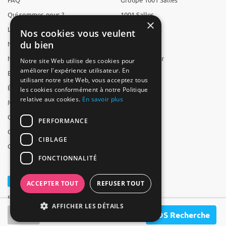
Qui sommes-nous ?
1001 Salles
×
L'équipe
1001 Traiteurs
Nos cookies vous veulent
du bien
Nous recrutons
1001 Artistes
Nos partenaires
Reserverunbar
Notre site Web utilise des cookies pour
améliorer l'expérience utilisateur. En
Espace presse
MP2
utilisant notre site Web, vous acceptez tous
Études
les cookies conformément à notre Politique
relative aux cookies.
En savoir plus
Mentions légales
CGV
PERFORMANCE
CGU
CIBLAGE
Contact
FONCTIONNALITÉ
ACCEPTER TOUT
REFUSER TOUT
Powered by Groupe 1001Salles
AFFICHER LES DÉTAILS
SOS Recherche