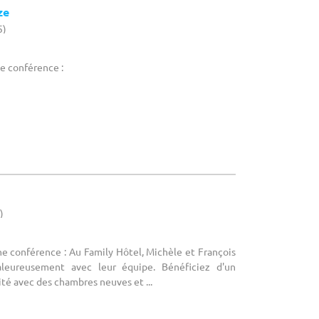
ze
5)
ne conférence :
)
ne conférence : Au Family Hôtel, Michèle et François
aleureusement avec leur équipe. Bénéficiez d'un
é avec des chambres neuves et ...