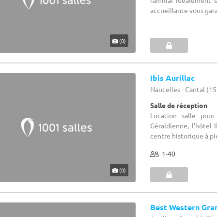
familial idéalement 
accueillante vous garan
(0)
Ibis Aurillac
Naucelles - Cantal (15
Salle de réception
Location salle pou
Géraldienne, l'hôtel 
centre historique à pi
1-40
(0)
Best Western Gra