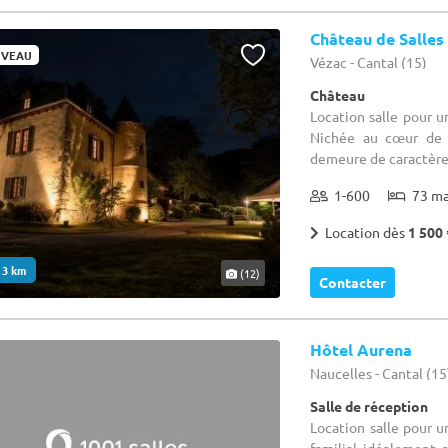
Château de Salles
VEAU
Vézac - Cantal (15)
Château
Location salle pour 
Nichée au cœur de l
demeure de caractère 
1-600
73 m
Location dès
1 500 
. 3 km
(12)
Contacter
Hôtel Aurena
Naucelles - Cantal (15
Salle de réception
Location salle pour u