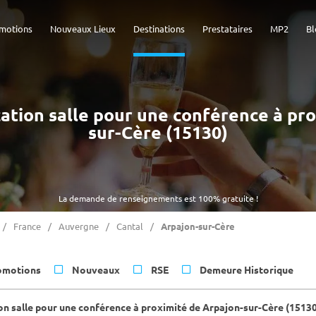
motions
Nouveaux Lieux
Destinations
Prestataires
MP2
Bl
ocation salle pour une conférence à pr
sur-Cère (15130)
La demande de renseignements est 100% gratuite !
France
Auvergne
Cantal
Arpajon-sur-Cère
omotions
Nouveaux
RSE
Demeure Historique
on salle pour une conférence à proximité de Arpajon-sur-Cère (1513