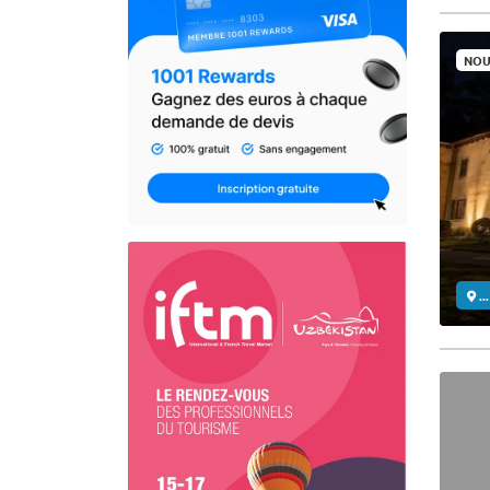
NOU
..