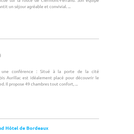
situé sur la route de Clermont-Ferrand. Son équipe
tit un séjour agréable et convivial. ...
)
r une conférence : Situé à la porte de la cité
Ibis Aurillac est idéalement placé pour découvrir le
ed. Il propose 49 chambres tout confort, ...
nd Hôtel de Bordeaux