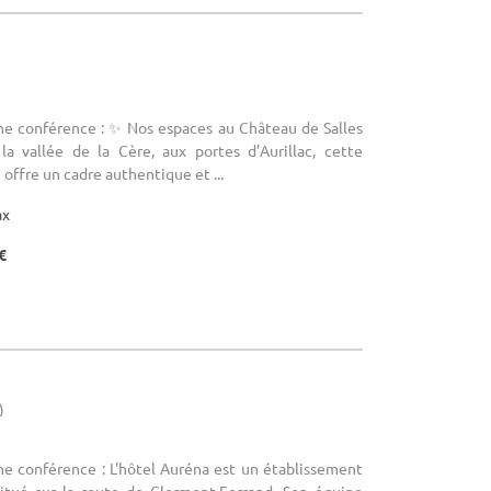
une conférence : ✨ Nos espaces au Château de Salles
a vallée de la Cère, aux portes d’Aurillac, cette
offre un cadre authentique et ...
ax
€
)
ne conférence : L'hôtel Auréna est un établissement