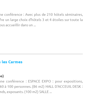
ne conférence : Avec plus de 210 hôtels séminaires,
e un large choix d’hôtels 3 et 4 étoiles sur toute la
s accueillir dans un ...
s les Carmes
po)
 une conférence : ESPACE EXPO : pour expositions,
. 60 à 100 personnes. (86 m2) HALL D'ACCEUIL DESK :
ands, exposants. (100 m2) SALLE ...