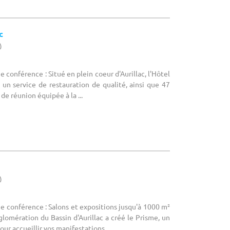
c
)
e conférence : Situé en plein coeur d'Aurillac, l'Hôtel
un service de restauration de qualité, ainsi que 47
de réunion équipée à la ...
)
ne conférence : Salons et expositions jusqu'à 1000 m²
omération du Bassin d'Aurillac a créé le Prisme, un
r accueillir vos manifestations ...