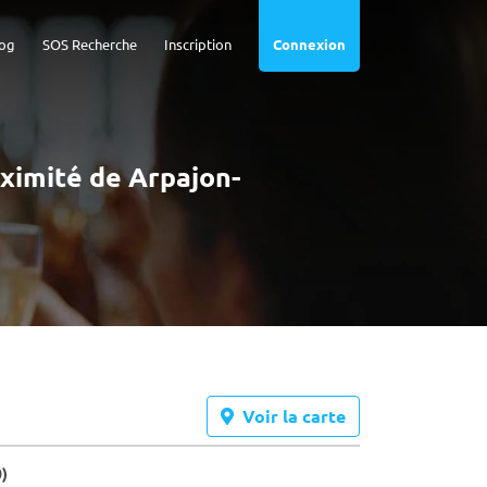
og
SOS Recherche
Inscription
Connexion
oximité de Arpajon-
Voir la carte
0)