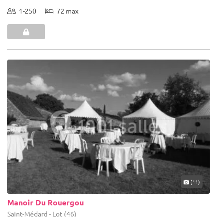
1-250
72 max
(11)
Manoir Du Rouergou
Saint-Médard - Lot (46)