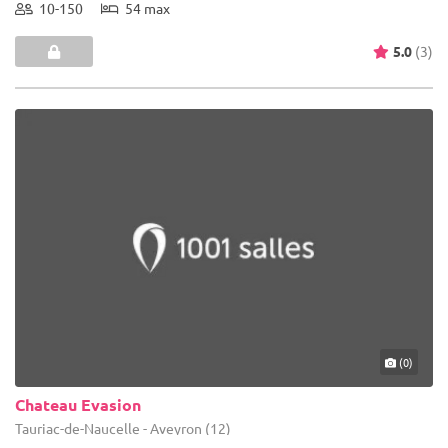
10-150
54 max
5.0
(3)
(0)
Chateau Evasion
Tauriac-de-Naucelle - Aveyron (12)