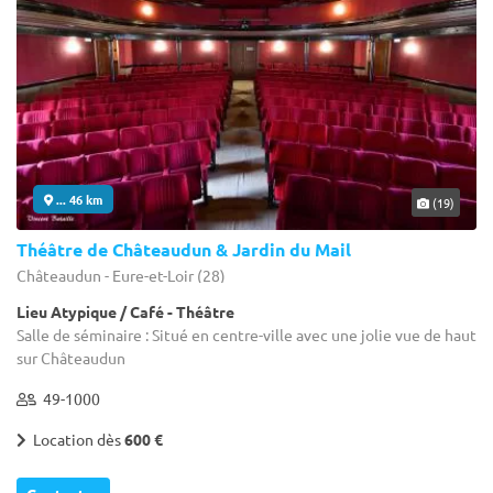
... 46 km
(19)
Théâtre de Châteaudun & Jardin du Mail
Châteaudun - Eure-et-Loir (28)
Lieu Atypique / Café - Théâtre
Salle de séminaire : Situé en centre-ville avec une jolie vue de haut
sur Châteaudun
49-1000
Location dès
600 €