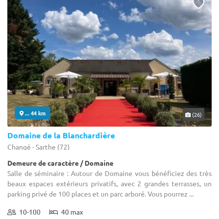
... 44 km
(26)
Domaine de la Blanchardière
Changé - Sarthe (72)
Demeure de caractère / Domaine
Salle de séminaire : Autour de Domaine vous bénéficiez des très
beaux espaces extérieurs privatifs, avec 2 grandes terrasses, un
parking privé de 100 places et un parc arboré. Vous pourrez ...
10-100
40 max