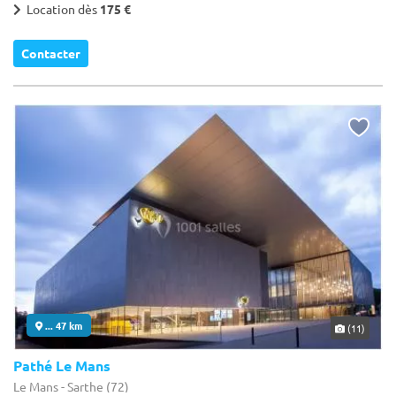
Location dès
175 €
Contacter
... 47 km
(11)
Pathé Le Mans
Le Mans - Sarthe (72)