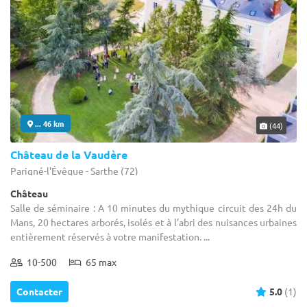
... 46 km
(44)
Château de la Vaudère
Parigné-l'Évêque - Sarthe (72)
Château
Salle de séminaire : A 10 minutes du mythique circuit des 24h du
Mans, 20 hectares arborés, isolés et à l’abri des nuisances urbaines
entièrement réservés à votre manifestation. ...
10-500
65 max
Contacter
5.0
(1)