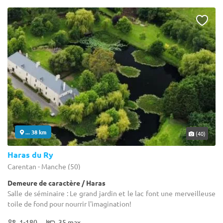
... 38 km
(40)
Haras du Ry
Carentan - Manche (50)
Demeure de caractère / Haras
Salle de séminaire : Le grand jardin et le lac font une merveilleuse
toile de fond pour nourrir l'imagination!
1-180
35 max