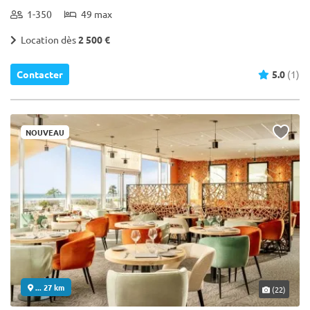
1-350
49 max
Location dès
2 500 €
Contacter
5.0
(1)
NOUVEAU
... 27 km
(22)