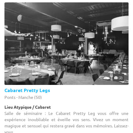
(2)
Cabaret Pretty Legs
Ponts - Manche (50)
Lieu Atypique / Cabaret
Salle de séminaire : Le Cabaret Pretty Leg vous offre une
expérience inoubliable et éveille vos sens. Vivez un moment
magique et sensuel qui restera gravé dans vos mémoires. Laissez-
vous ...