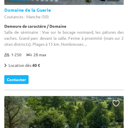
Domaine de la Guerie
Coutances - Manche (50)
Demeure de caractère / Domaine
Salle de séminaire : Vue sur le bocage normand, les pâtures des
vaches. Grand parc devant la salle. Ferme à proximité (mais sur 2
sites distincts). Plages à 15 km. Nombreuses ...
1-250
28 max
Location dès
40 €
Contacter