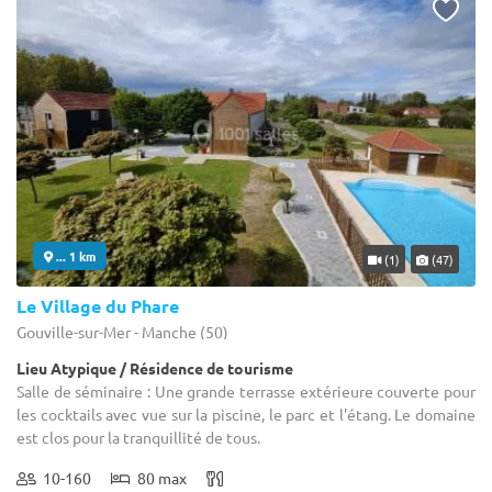
... 1 km
(1)
(47)
Le Village du Phare
Gouville-sur-Mer - Manche (50)
Lieu Atypique / Résidence de tourisme
Salle de séminaire : Une grande terrasse extérieure couverte pour
les cocktails avec vue sur la piscine, le parc et l'étang. Le domaine
est clos pour la tranquillité de tous.
10-160
80 max