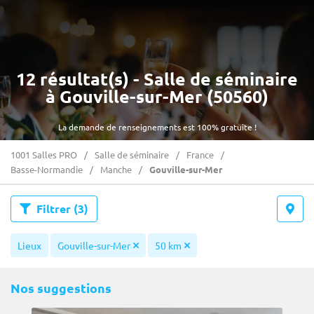
12 résultat(s) - Salle de séminaire
à Gouville-sur-Mer (50560)
La demande de renseignements est 100% gratuite !
1001 Salles PRO
Salle de séminaire
France
Basse-Normandie
Manche
Gouville-sur-Mer
Filtrer
(3)
Lieux
Gouville-sur-Mer
50 km
Nos suggestions