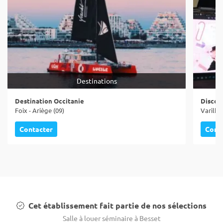
Destinations
Destination Occitanie
Disco 
Foix - Ariège (09)
Varilhes
Contacter
Cont
Cet établissement fait partie de nos sélections
Salle à louer séminaire à Besset