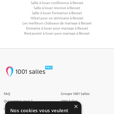
Salle à louer conférence à Besset
Salle à louer réunion à Besset
Salle à louer formation à Besset
Hôtel pour un séminaire à Besset
Les meilleurs châteaux de mariage à Besset
Domaine à louer pour mariage à Besset
Restaurant à louer pour mariage à Besset
FAQ
Groupe 1001 Salles
Qui sommes-nous ?
1001 Salles
×
L'équipe
1001 Traiteurs
Nos cookies vous veulent