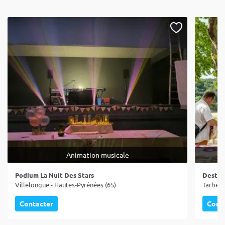
Animation musicale
Podium La Nuit Des Stars
Destin
Villelongue - Hautes-Pyrénées (65)
Tarbes 
Contacter
Cont