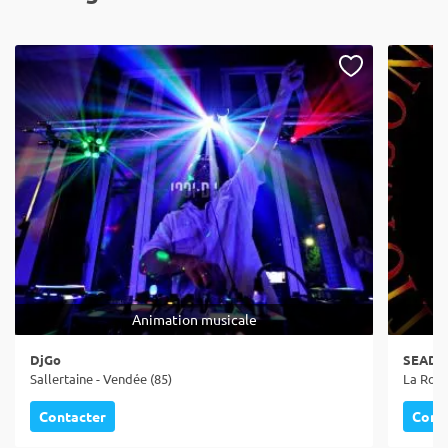
Animation musicale
DjGo
SEADom
Sallertaine - Vendée (85)
La Roch
Contacter
Cont