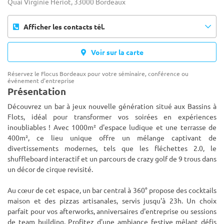
Quai Virginie Hériot, 33000 Bordeaux
Afficher les contacts tél.
Voir sur la carte
Réservez le Flocus Bordeaux pour votre séminaire, conférence ou
événement d'entreprise
Présentation
Découvrez un bar à jeux nouvelle génération situé aux Bassins à
Flots, idéal pour transformer vos soirées en expériences
inoubliables ! Avec 1000m² d'espace ludique et une terrasse de
400m², ce lieu unique offre un mélange captivant de
divertissement
s modernes, tels que les fléchettes 2.0, le
shuffleboard interactif et un parcours de crazy golf de 9 trous dans
un décor de cirque revisité.
Au cœur de cet espace, un bar central à 360° propose des cocktails
maison et des pizzas artisanales, servis jusqu'à 23h. Un choix
parfait pour vos afterworks, anniversaires d'entreprise ou sessions
de team building. Profitez d'une ambiance festive mêlant défis