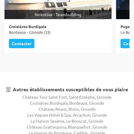
Incentive - Teambuilding
Croisières Burdigala
Puges 
Bordeaux - Gironde (33)
Le Barp
Contacter
Cont
Autres établissements susceptibles de vous plaire
Château Tour Saint Fort, Saint-Estèphe, Gironde
Croisières Burdigala, Bordeaux, Gironde
Château Réaut, Rions, Gironde
Les Vagues Hôtel & Spa, Arcachon, Gironde
La Maison Sesâme, Le Bouscat, Gironde
Château Grattequina, Blanquefort, Gironde
Le Manoir de Bordeaux, Cadillac, Gironde