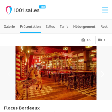
Galerie
Présentation
Salles
Tarifs
Hébergement
Restau
16
1
Flocus Bordeaux