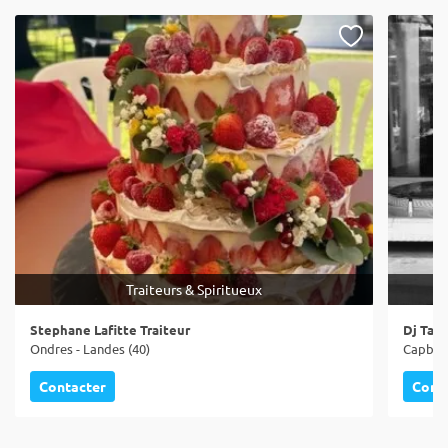
Traiteurs & Spiritueux
Stephane Lafitte Traiteur
Dj Tal
Ondres - Landes (40)
Capbret
Contacter
Cont