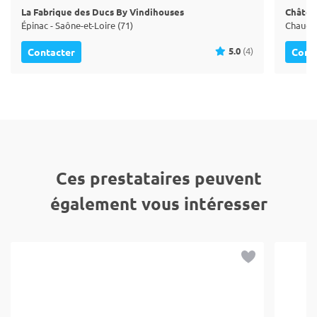
La Fabrique des Ducs By Vindihouses
Châtea
Épinac - Saône-et-Loire (71)
Chauden
5.0
(4)
Contacter
Cont
Ces prestataires peuvent
également vous intéresser