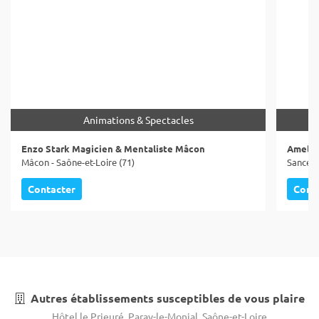
Animations & Spectacles
Enzo Stark Magicien & Mentaliste Mâcon
Amelin
Mâcon - Saône-et-Loire (71)
Sancé -
Contacter
Cont
Autres établissements susceptibles de vous plaire
Hôtel le Prieuré, Paray-le-Monial, Saône-et-Loire