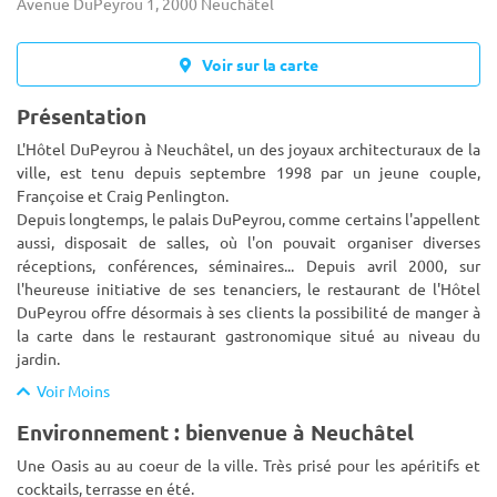
Avenue DuPeyrou 1, 2000 Neuchâtel
Voir sur la carte
Présentation
L'Hôtel DuPeyrou à Neuchâtel, un des joyaux architecturaux de la
ville, est tenu depuis septembre 1998 par un jeune couple,
Françoise et Craig Penlington.
Depuis longtemps, le palais DuPeyrou, comme certains l'appellent
aussi, disposait de salles, o
ù l'on pouvait organiser diverses
réceptions, conférences, séminaires... Depuis avril 2000, sur
l'heureuse initiative de ses tenanciers, le restaurant de l'Hôtel
DuPeyrou offre désormais à ses clients la possibilité de manger à
la carte dans le restaurant gastronomique situé au niveau du
jardin.
Voir Moins
Environnement : bienvenue à Neuchâtel
Une Oasis au au coeur de la ville. Très prisé pour les apéritifs et
cocktails, terrasse en été.