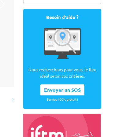
Besoin d'aide ?
Nous recherchons pour vous, le lieu
idéal selon vos critères.
Envoyer un SOS
Service 100% gratuit !