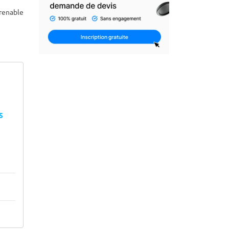
prenable
45