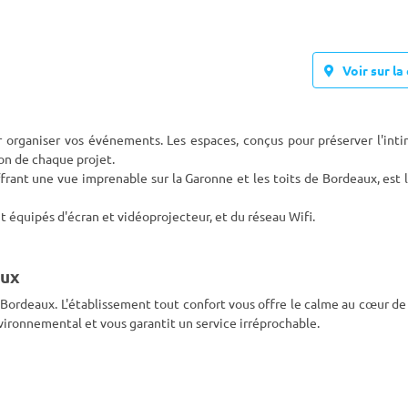
Voir sur la 
 organiser vos événements. Les espaces, conçus pour préserver l'inti
on de chaque projet.
fr
ant une vue imprenable sur la Garonne et les toits de Bordeaux, est 
nt équipés d'écran et vidéoprojecteur, et du réseau Wifi.
aux
 Bordeaux. L'établissement tout confort vous offre le calme au cœur de l
nvironnemental et vous garantit un service irréprochable.