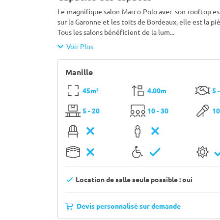
Le magnifique salon Marco Polo avec son rooftop es
sur la Garonne et les toits de Bordeaux, elle est la 
Tous les salons bénéficient de la lum
...
Voir Plus
Manille
45m²
4.00m
5 
5 - 20
10 - 30
10
Location de salle seule possible : oui
Devis personnalisé sur demande