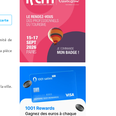
carte
mité de
la pièce
a ville.