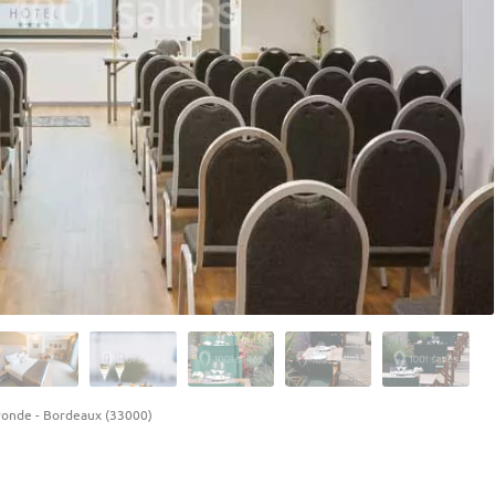
ronde
-
Bordeaux (33000)