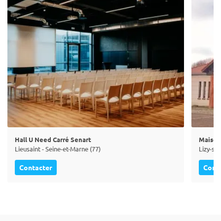
Hall U Need Carré Senart
Maison
Lieusaint - Seine-et-Marne (77)
Lizy-su
Contacter
Cont