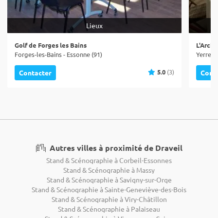
Lieux
Golf de Forges les Bains
L'Arche
Forges-les-Bains - Essonne (91)
Yerres 
5.0
(3)
Contacter
Cont
Autres villes à proximité de Draveil
Stand & Scénographie à Corbeil-Essonnes
Stand & Scénographie à Massy
Stand & Scénographie à Savigny-sur-Orge
Stand & Scénographie à Sainte-Geneviève-des-Bois
Stand & Scénographie à Viry-Châtillon
Stand & Scénographie à Palaiseau