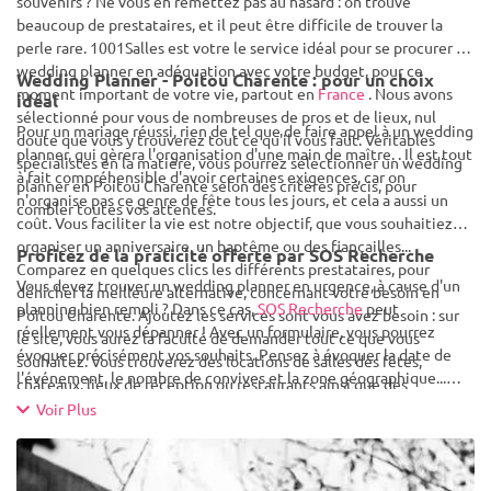
souvenirs ? Ne vous en remettez pas au hasard : on trouve
beaucoup de prestataires, et il peut être difficile de trouver la
perle rare. 1001Salles est votre le service idéal pour se procurer un
wedding planner en adéquation avec votre budget, pour ce
Wedding Planner - Poitou Charente : pour un choix
moment important de votre vie, partout en
France
. Nous avons
idéal
sélectionné pour vous de nombreuses de pros et de lieux, nul
Pour un mariage réussi, rien de tel que de faire appel à un wedding
doute que vous y trouverez tout ce qu'il vous faut. Véritables
planner, qui gèrera l'organisation d'une main de maître. . Il est tout
spécialistes en la matière, vous pourrez sélectionner un wedding
à fait compréhensible d'avoir certaines exigences, car on
planner en Poitou Charente selon des critères précis, pour
n'organise pas ce genre de fête tous les jours, et cela a aussi un
combler toutes vos attentes.
coût. Vous faciliter la vie est notre objectif, que vous souhaitiez
organiser un anniversaire, un baptême ou des fiançailles...
Profitez de la praticité offerte par SOS Recherche
Comparez en quelques clics les différents prestataires, pour
Vous devez trouver un wedding planner en urgence, à cause d'un
dénicher la meilleure alternative, concernant votre besoin en
planning bien rempli ? Dans ce cas,
SOS Recherche
peut
Poitou Charente. Ajoutez les services sont vous avez besoin : sur
réellement vous dépanner ! Avec un formulaire, vous pourrez
le site, vous aurez la faculté de demander tout ce que vous
évoquer précisément vos souhaits. Pensez à évoquer la date de
souhaitez. Vous trouverez des locations de salles des fêtes,
l'événement, le nombre de convives et la zone géographique...
châteaux, lieux de réception ou restaurants ainsi que des
Vous recevrez alors un répertoire de professionnels, qui seront
professionnels de l'événementiel pour tous les goûts.
Voir Plus
aussi contactés. Dernière étape, les devis des prestataires vous
parviendront, concernant un wedding planner en Poitou Charente,
faites tout simplement votre choix ! Vous gagnerez beaucoup de