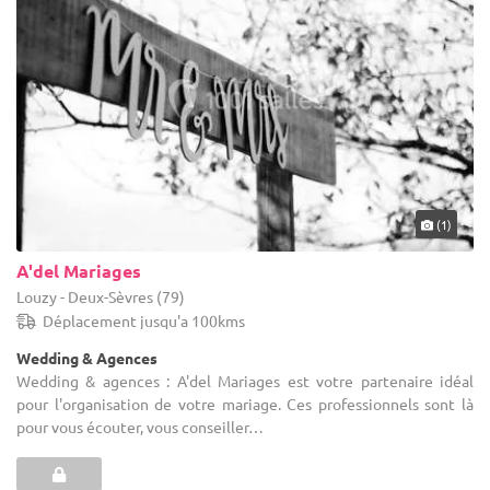
temps, et surtout, vous avez la certitude que votre recherche sera
parfaitement honorée. Il ne fait aucun doute que vos convives se
rappelleront longtemps ce moment important, organisé par vos
soins grâce à notre aide !
(1)
A'del Mariages
Louzy - Deux-Sèvres (79)
Déplacement jusqu'a 100kms
Wedding & Agences
Wedding & agences : A'del Mariages est votre partenaire idéal
pour l'organisation de votre mariage. Ces professionnels sont là
pour vous écouter, vous conseiller…