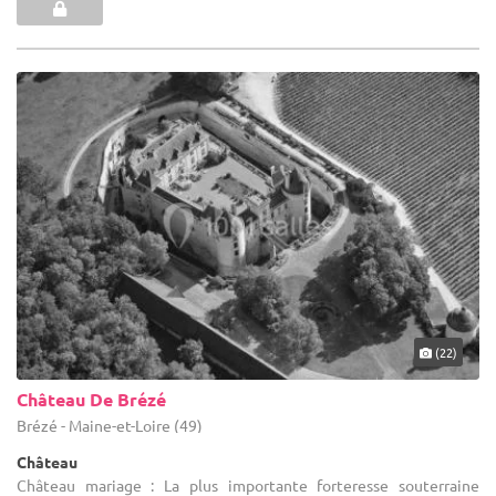
(22)
Château De Brézé
Brézé - Maine-et-Loire (49)
Château
Château mariage : La plus importante forteresse souterraine