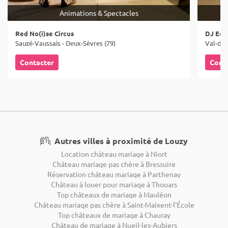
Animations & Spectacles
Red No(i)se Circus
DJ Edd
Sauzé-Vaussais - Deux-Sèvres (79)
Val-du-
Contacter
Cont
Autres villes à proximité de Louzy
Location château mariage à Niort
Château mariage pas chère à Bressuire
Réservation château mariage à Parthenay
Château à louer pour mariage à Thouars
Top châteaux de mariage à Mauléon
Château mariage pas chère à Saint-Maixent-l'École
Top châteaux de mariage à Chauray
Château de mariage à Nueil-les-Aubiers