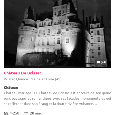
(24)
Château De Brissac
Brissac-Quincé - Maine-et-Loire (49)
Château
Château mariage : Le Château de Brissac est entouré de son grand
parc paysager et romantique avec ses façades monumentales qui
se reflètent dans son étang et la douce rivière Aubance. ...
1-250
28 max