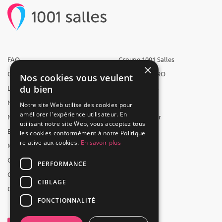
FAQ
Groupe 1001 Salles
×
Qui sommes-nous ?
1001 Salles PRO
Nos cookies vous veulent
du bien
L'équipe
1001 Traiteurs
Nous recrutons
1001 Artistes
Notre site Web utilise des cookies pour
améliorer l'expérience utilisateur. En
Nos partenaires
Reserverunbar
utilisant notre site Web, vous acceptez tous
Espace presse
MP2
les cookies conformément à notre Politique
relative aux cookies.
En savoir plus
Mentions légales
CGV
PERFORMANCE
CGU
CIBLAGE
Contact
FONCTIONNALITÉ