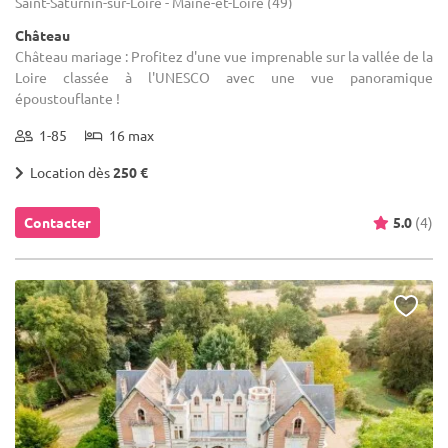
Saint-Saturnin-sur-Loire - Maine-et-Loire (49)
Château
Château mariage : Profitez d'une vue imprenable sur la vallée de la
Loire classée à l'UNESCO avec une vue panoramique
époustouflante !
1-85
16 max
Location dès
250 €
Contacter
5.0
(4)