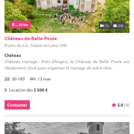
... 50 km
(1)
(26)
Château de Belle Poule
Ponts-de-Cé - Maine-et-Loire (49)
Château
Château mariage : Près d'Angers, le Château de Belle Poule est
idéalement situé pour organiser le mariage de votre rêve.
30-180
13 max
Location dès
2 500 €
Contacter
5.0
(4)