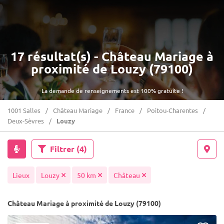
17 résultat(s) - Château Mariage à
proximité de Louzy (79100)
La demande de renseignements est 100% gratuite !
1001 Salles
Château Mariage
France
Poitou-Charentes
Deux-Sèvres
Louzy
Filtrer
(4)
Lieux
Louzy
50 km
Château
Château Mariage à proximité de Louzy (79100)