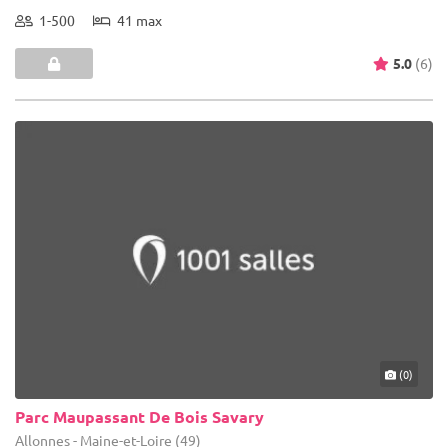
1-500
41 max
5.0
(6)
(0)
Parc Maupassant De Bois Savary
Allonnes - Maine-et-Loire (49)