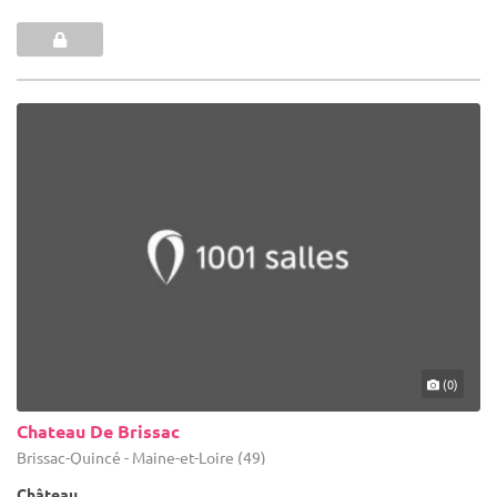
(0)
Chateau De Brissac
Brissac-Quincé - Maine-et-Loire (49)
Château