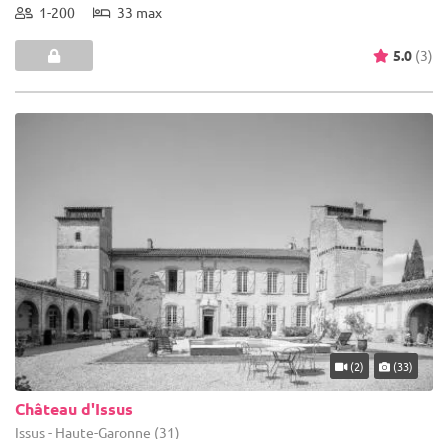
1-200
33 max
5.0
(3)
(2)
(33)
Château d'Issus
Issus - Haute-Garonne (31)