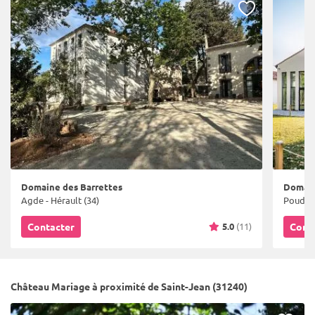
Domaine des Barrettes
Domain
Agde - Hérault (34)
Poudis -
5.0
(11)
Contacter
Cont
Château Mariage à proximité de Saint-Jean (31240)