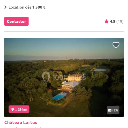
Location dès
1 500 €
Contacter
4.9
(19)
... 29 km
(23)
Château Lartus