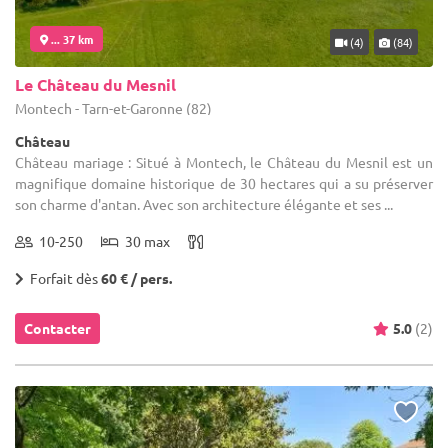
... 37 km
(4)
(84)
Le Château du Mesnil
Montech - Tarn-et-Garonne (82)
Château
Château mariage : Situé à Montech, le Château du Mesnil est un
magnifique domaine historique de 30 hectares qui a su préserver
son charme d'antan. Avec son architecture élégante et ses ...
10-250
30 max
Forfait dès
60 € / pers.
Contacter
5.0
(2)