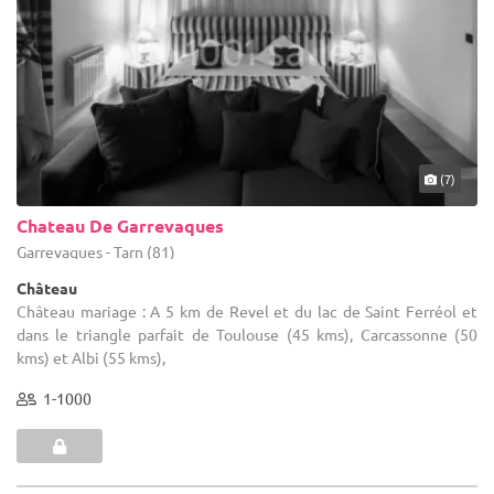
(7)
Chateau De Garrevaques
Garrevaques - Tarn (81)
Château
Château mariage : A 5 km de Revel et du lac de Saint Ferréol et
dans le triangle parfait de Toulouse (45 kms), Carcassonne (50
kms) et Albi (55 kms),
1-1000