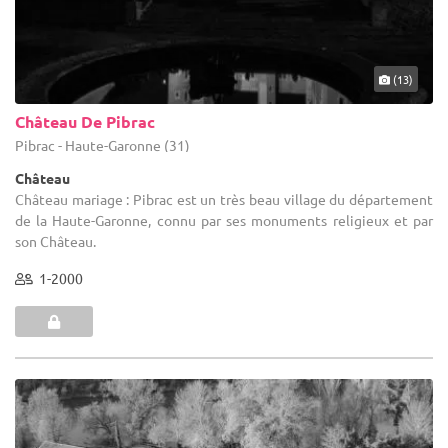
(13)
Château De Pibrac
Pibrac - Haute-Garonne (31)
Château
Château mariage : Pibrac est un très beau village du département
de la Haute-Garonne, connu par ses monuments religieux et par
son Château.
1-2000