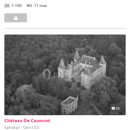
1-180
17 max
(6)
Château De Caumont
Samatan - Gers (32)