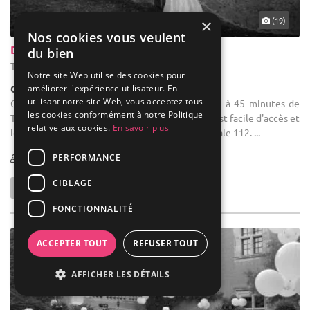
(19)
×
Nos cookies vous veulent
Domaine Du Château De Guitalens
du bien
Teyssode - Tarn (81)
Notre site Web utilise des cookies pour
améliorer l'expérience utilisateur. En
Château
utilisant notre site Web, vous acceptez tous
Château mariage : A 15 minutes de Castres et à 45 minutes de
les cookies conformément à notre Politique
Toulouse, le domaine du Château de Guitalens est facile d'accès et
relative aux cookies.
En savoir plus
idéalement situé en bordure de la départementale 112. ...
PERFORMANCE
50-350
CIBLAGE
FONCTIONNALITÉ
ACCEPTER TOUT
REFUSER TOUT
AFFICHER LES DÉTAILS