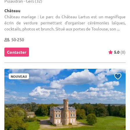
Pujaudran - Gers (32)
Château
Château mariage : Le parc du Château Lartus est un magnifique
écrin de verdure permettant d'organiser cérémonies laïques,
cocktails, photos et brunch. Situé aux portes de Toulouse, son ...
50-250
Contacter
5.0
(8)
NOUVEAU