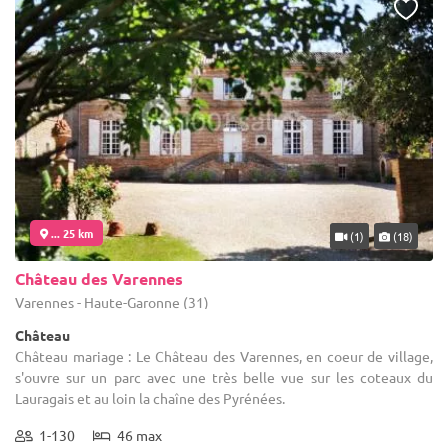
... 25 km
(1)
(18)
Château des Varennes
Varennes - Haute-Garonne (31)
Château
Château mariage : Le Château des Varennes, en coeur de village,
s'ouvre sur un parc avec une très belle vue sur les coteaux du
Lauragais et au loin la chaîne des Pyrénées.
1-130
46 max