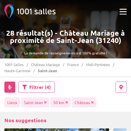
28 résultat(s) - Château Mariage à
proximité de Saint-Jean (31240)
La demande de renseignements est 100% gratuite !
1001 Salles
Château Mariage
France
Midi-Pyrénées
Haute-Garonne
Saint-Jean
Filtrer
(4)
Lieux
Saint-Jean
50 km
Château
Nos suggestions