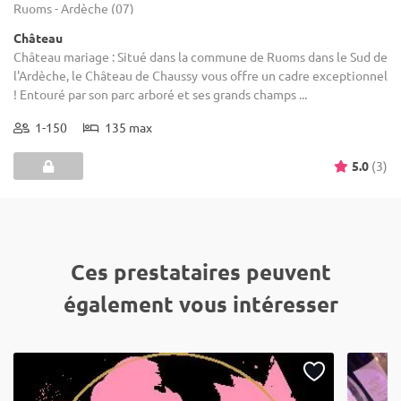
Ruoms - Ardèche (07)
Château
Château mariage : Situé dans la commune de Ruoms dans le Sud de
l'Ardèche, le Château de Chaussy vous offre un cadre exceptionnel
! Entouré par son parc arboré et ses grands champs ...
1-150
135 max
5.0
(3)
Ces prestataires peuvent
également vous intéresser