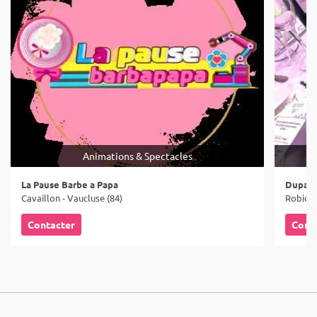
Animations & Spectacles
La Pause Barbe a Papa
Dupas 
Cavaillon - Vaucluse (84)
Robion 
Contacter
Cont