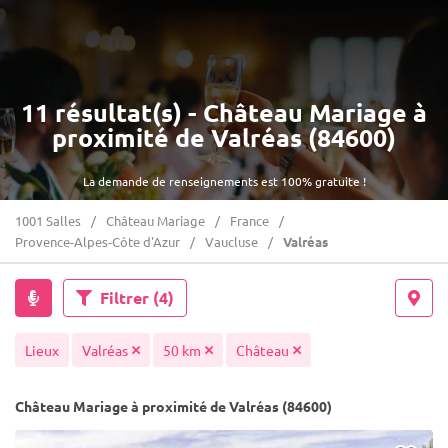
11 résultat(s) - Château Mariage à
proximité de Valréas (84600)
La demande de renseignements est 100% gratuite !
1001 Salles
Château Mariage
France
Provence-Alpes-Côte d'Azur
Vaucluse
Valréas
Filtrer
(4)
Lieux
Valréas
50 km
Château
Château Mariage à proximité de Valréas (84600)