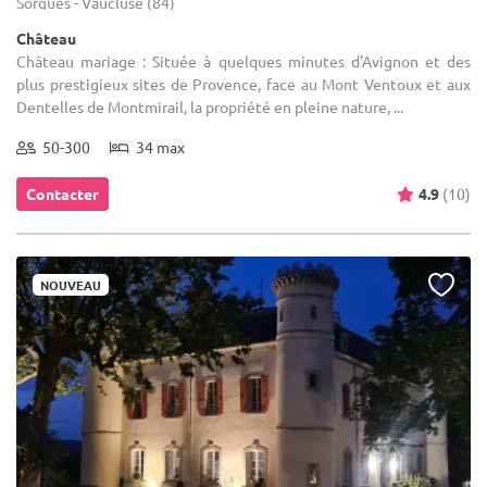
Sorgues - Vaucluse (84)
Château
Château mariage : Située à quelques minutes d'Avignon et des
plus prestigieux sites de Provence, face au Mont Ventoux et aux
Dentelles de Montmirail, la propriété en pleine nature, ...
50-300
34 max
Contacter
4.9
(10)
NOUVEAU