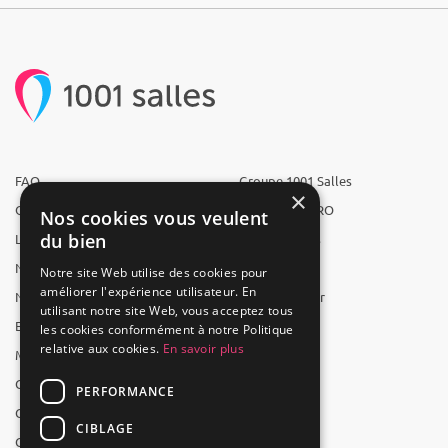
FAQ
Groupe 1001 Salles
×
Qui sommes-nous ?
1001 Salles PRO
Nos cookies vous veulent
du bien
L'équipe
1001 Traiteurs
Nous recrutons
1001 Artistes
Notre site Web utilise des cookies pour
améliorer l'expérience utilisateur. En
Nos partenaires
Reserverunbar
utilisant notre site Web, vous acceptez tous
Espace presse
MP2
les cookies conformément à notre Politique
relative aux cookies.
En savoir plus
Mentions légales
CGV
PERFORMANCE
CGU
CIBLAGE
Contact