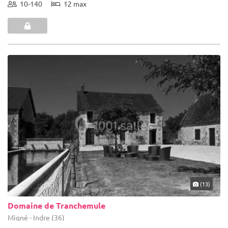
10-140
12 max
(13)
Domaine de Tranchemule
Migné - Indre (36)