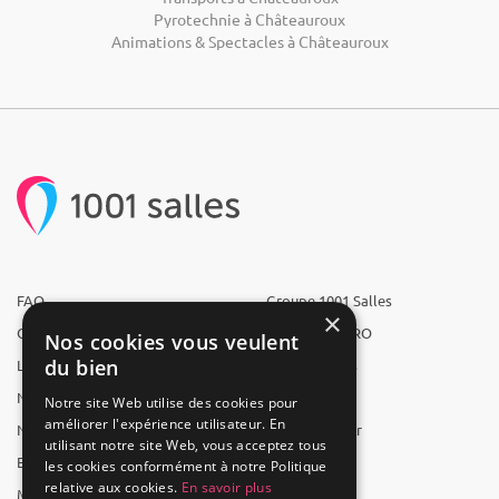
Pyrotechnie à Châteauroux
Animations & Spectacles à Châteauroux
FAQ
Groupe 1001 Salles
×
Qui sommes-nous ?
1001 Salles PRO
Nos cookies vous veulent
du bien
L'équipe
1001 Traiteurs
Nous recrutons
1001 Artistes
Notre site Web utilise des cookies pour
améliorer l'expérience utilisateur. En
Nos partenaires
Reserverunbar
utilisant notre site Web, vous acceptez tous
Espace presse
MP2
les cookies conformément à notre Politique
relative aux cookies.
En savoir plus
Mentions légales