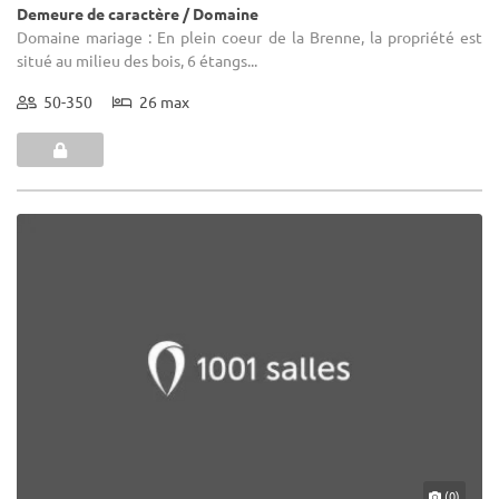
Demeure de caractère / Domaine
Domaine mariage : En plein coeur de la Brenne, la propriété est
situé au milieu des bois, 6 étangs...
50-350
26 max
(0)