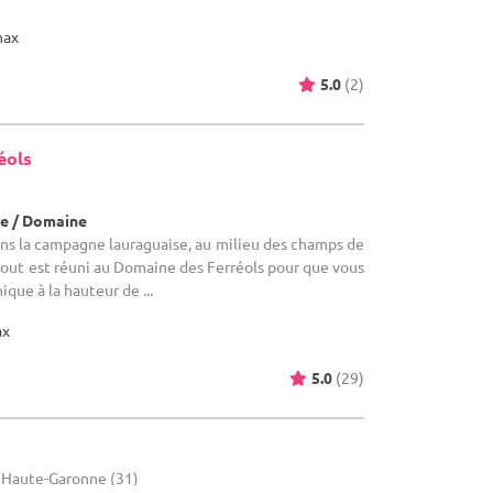
max
5.0
(2)
éols
e / Domaine
ns la campagne lauraguaise, au milieu des champs de
 tout est réuni au Domaine des Ferréols pour que vous
que à la hauteur de ...
ax
5.0
(29)
 - Haute-Garonne (31)