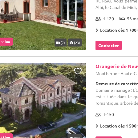
RONSAC vous permett
Albi, le Canal du Midi,
1-120
53 m
Location dès
1 700 
. 38 km
(7)
(23)
Contacter
Orangerie de Neuv
Montberon - Haute-Ga
Demeure de caractèr
Domaine mariage : L'
est située dans le gr
romantique, arboré de 
1-150
Location dès
1 500 
. 41 km