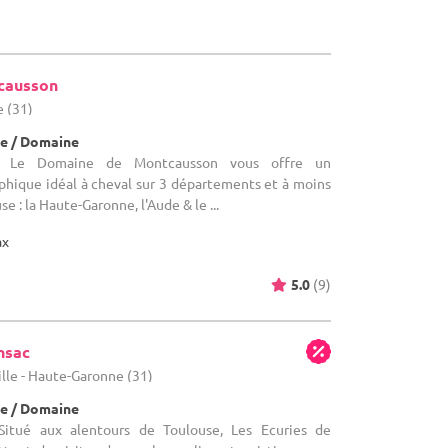
causson
e (31)
e / Domaine
: Le Domaine de Montcausson vous offre un
ique idéal à cheval sur 3 départements et à moins
e : la Haute-Garonne, l'Aude & le ...
ax
5.0
(9)
nsac
ille - Haute-Garonne (31)
e / Domaine
itué aux alentours de Toulouse, Les Ecuries de