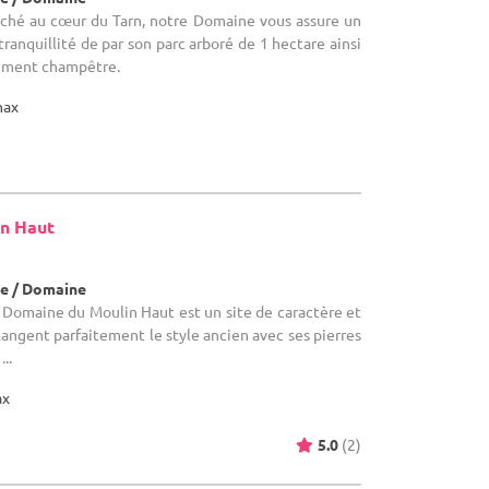
ché au cœur du Tarn, notre Domaine vous assure un
anquillité de par son parc arboré de 1 hectare ainsi
nement champêtre.
max
n Haut
e / Domaine
 Domaine du Moulin Haut est un site de caractère et
angent parfaitement le style ancien avec ses pierres
..
ax
5.0
(2)