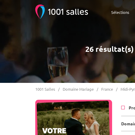
Sélections
26 résultat(s
1001 Salles
Domaine Mariage
France
Midi-Py
Pr
Domain