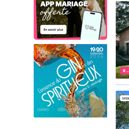
..
SYD