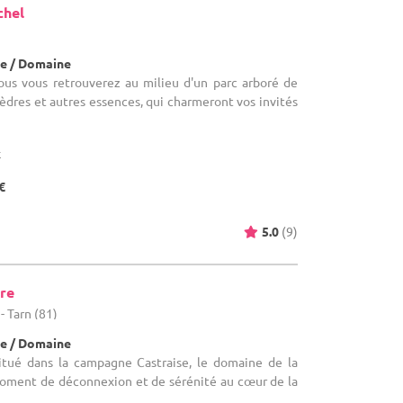
chel
e / Domaine
us vous retrouverez au milieu d'un parc arboré de
èdres et autres essences, qui charmeront vos invités
x
€
5.0
(9)
rre
- Tarn (81)
e / Domaine
itué dans la campagne Castraise, le domaine de la
moment de déconnexion et de sérénité au cœur de la