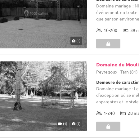
Domaine mariage : Ni
événement en toute tr
que par son environ
10-200
39 
(5)
Domaine du Mouli
Peyregoux - Tarn (81)
Demeure de caractèr
Domaine mariage : Le
d’exception où se mél
apparentes et le style .
1-240
28 m
(1)
(7)