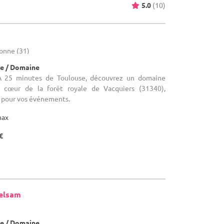
5.0
(10)
ronne (31)
e / Domaine
À 25 minutes de Toulouse, découvrez un domaine
 cœur de la forêt royale de Vacquiers (31340),
e pour vos événements.
max
€
elsam
e / Domaine