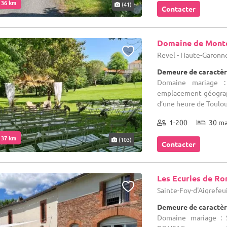
. 36 km
(41)
Contacter
Domaine de Mont
Revel - Haute-Garonn
Demeure de caractèr
Domaine mariage 
emplacement géograph
d’une heure de Toulous
1-200
30 m
. 37 km
(103)
Contacter
Les Ecuries de Ro
Sainte-Foy-d'Aigrefeu
Demeure de caractèr
Domaine mariage : S