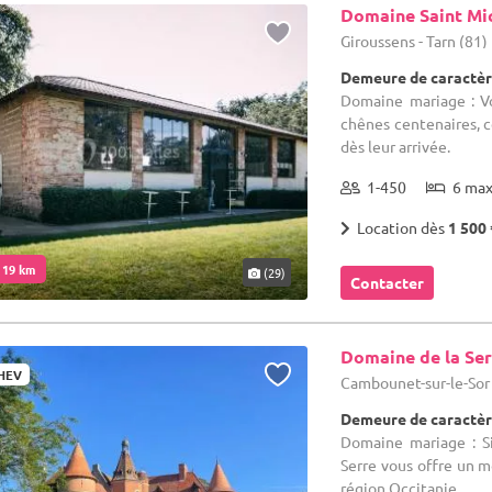
Domaine Saint Mi
Giroussens - Tarn (81)
Demeure de caractèr
Domaine mariage : Vo
chênes centenaires, c
dès leur arrivée.
1-450
6 ma
Location dès
1 500 
. 19 km
(29)
Contacter
Domaine de la Se
HEV
Cambounet-sur-le-Sor 
Demeure de caractèr
Domaine mariage : S
Serre vous offre un 
région Occitanie.