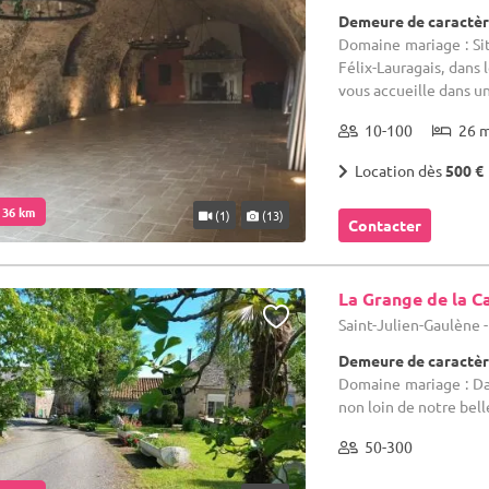
Demeure de caractèr
Domaine mariage : Si
Félix-Lauragais, dans 
vous accueille dans un 
10-100
26 
Location dès
500 €
. 36 km
(1)
(13)
Contacter
La Grange de la C
Saint-Julien-Gaulène -
Demeure de caractèr
Domaine mariage : Dan
non loin de notre belle
50-300