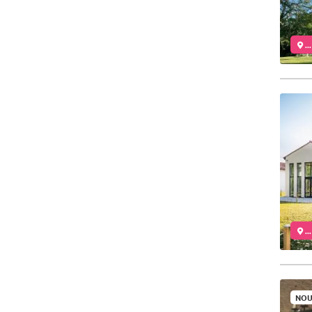
..
..
NOU