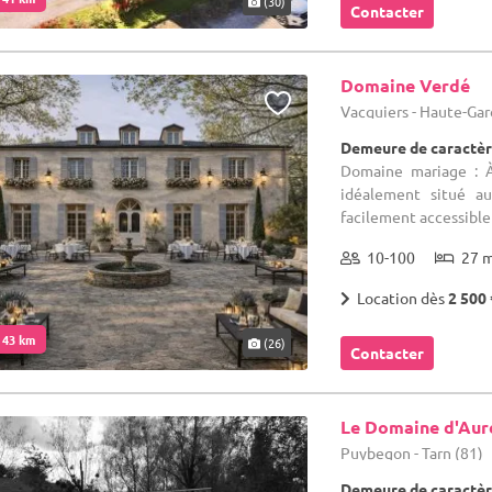
(30)
Contacter
Domaine Verdé
Vacquiers - Haute-Ga
Demeure de caractèr
Domaine mariage : 
idéalement situé au
facilement accessibl
10-100
27 
Location dès
2 500 
. 43 km
(26)
Contacter
Le Domaine d'Aur
Puybegon - Tarn (81)
Demeure de caractèr