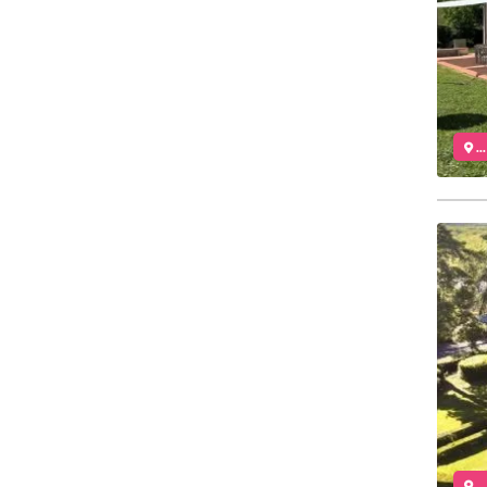
..
..