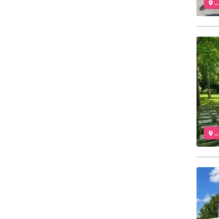
..
..