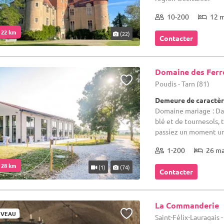
10-200
12 
. 22 km
(22)
Contacter
Domaine des Ferr
Poudis - Tarn (81)
Demeure de caractèr
Domaine mariage : Da
blé et de tournesols,
passiez un moment uni
1-200
26 m
. 28 km
(1)
(74)
Contacter
La Commanderie
VEAU
Saint-Félix-Lauragais