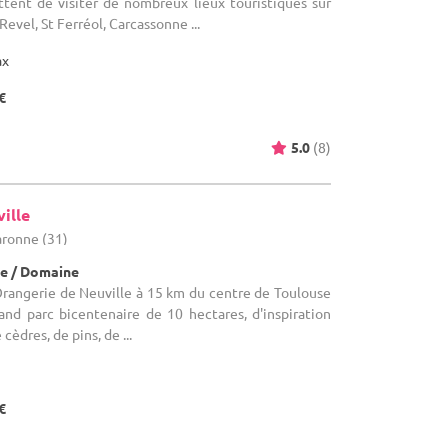
ent de visiter de nombreux lieux touristiques sur
 Revel, St Ferréol, Carcassonne ...
ax
€
5.0
(8)
ille
ronne (31)
e / Domaine
Orangerie de Neuville à 15 km du centre de Toulouse
and parc bicentenaire de 10 hectares, d'inspiration
cèdres, de pins, de ...
€