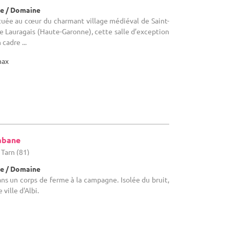
e / Domaine
tuée au cœur du charmant village médiéval de Saint-
le Lauragais (Haute-Garonne), cette salle d’exception
cadre ...
max
abane
 Tarn (81)
e / Domaine
s un corps de ferme à la campagne. Isolée du bruit,
 ville d'Albi.