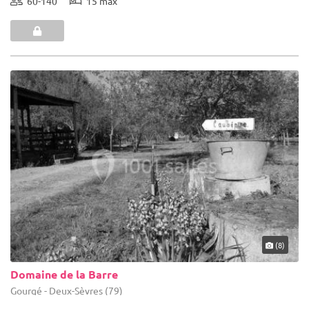
60-140
15 max
(8)
Domaine de la Barre
Gourgé - Deux-Sèvres (79)