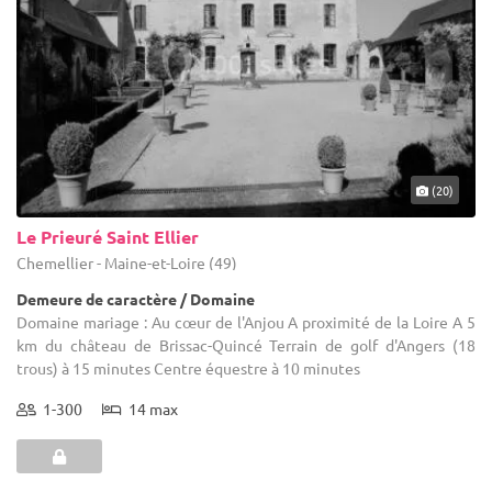
(20)
Le Prieuré Saint Ellier
Chemellier - Maine-et-Loire (49)
Demeure de caractère / Domaine
Domaine mariage : Au cœur de l'Anjou A proximité de la Loire A 5
km du château de Brissac-Quincé Terrain de golf d'Angers (18
trous) à 15 minutes Centre équestre à 10 minutes
1-300
14 max