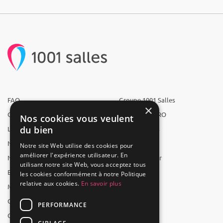
FAQ
Groupe 1001 Salles
×
Qui sommes-nous ?
1001 Salles PRO
Nos cookies vous veulent
du bien
L'équipe
1001 Traiteurs
Nous recrutons
1001 Artistes
Notre site Web utilise des cookies pour
améliorer l'expérience utilisateur. En
Nos partenaires
Reserverunbar
utilisant notre site Web, vous acceptez tous
Espace presse
MP2
les cookies conformément à notre Politique
relative aux cookies.
En savoir plus
Mentions légales
CGV
PERFORMANCE
CGU