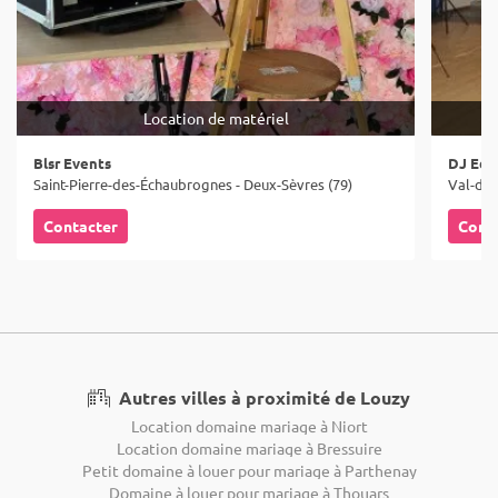
Location de matériel
Blsr Events
DJ Edd
Saint-Pierre-des-Échaubrognes - Deux-Sèvres (79)
Val-du-
Contacter
Cont
Autres villes à proximité de Louzy
Location domaine mariage à Niort
Location domaine mariage à Bressuire
Petit domaine à louer pour mariage à Parthenay
Domaine à louer pour mariage à Thouars