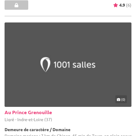
4.9
(6)
(0)
Au Prince Grenouille
Ligré - Indre-et-Loire (37)
Demeure de caractère / Domaine
Domaine mariage : 7 km de Chinon, 45 min de Tours, en plein coeur