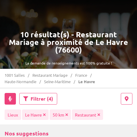
10 résultat(s) - Restaurant
Mariage à proximité de Le Havre
(76600)
La demande de renseignements est 100% gratuite !
1001 Salles
Restaurant Mariage
France
Haute-Normandie
Seine-Maritime
Le Havre
Filtrer
(4)
Lieux
Le Havre
50 km
Restaurant
Nos suggestions