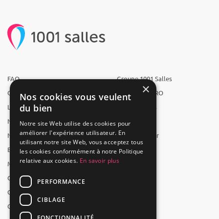
FAQ
Groupe 1001 Salles
×
Qui sommes-nous ?
1001 Salles PRO
Nos cookies vous veulent
du bien
L'équipe
1001 Traiteurs
Nous recrutons
1001 Artistes
Notre site Web utilise des cookies pour
améliorer l'expérience utilisateur. En
Nos partenaires
Reserverunbar
utilisant notre site Web, vous acceptez tous
Espace presse
MP2
les cookies conformément à notre Politique
relative aux cookies.
En savoir plus
Mentions légales
CGV
PERFORMANCE
CGU
CIBLAGE
Contact
FONCTIONNALITÉ