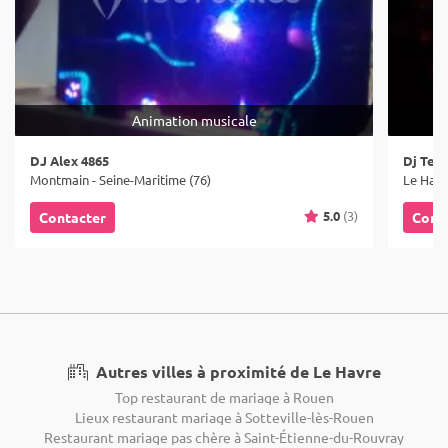
Animation musicale
DJ Alex 4865
Dj Ten
Montmain - Seine-Maritime (76)
Le Havr
5.0
(3)
Contacter
Cont
Autres villes à proximité de Le Havre
Top restaurant de mariage à Rouen
Lieux restaurant mariage à Sotteville-lès-Rouen
Restaurant mariage pas chère à Saint-Étienne-du-Rouvray