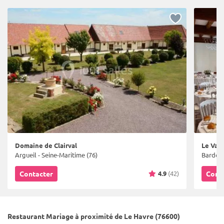
Domaine de Clairval
Le Val 
Argueil - Seine-Maritime (76)
Bardouv
4.9
(42)
Contacter
Cont
Restaurant Mariage à proximité de Le Havre (76600)