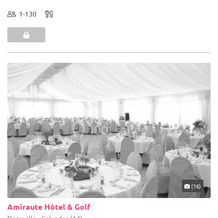
1-130
(16)
Amiraute Hôtel & Golf
Deauville - Calvados (14)