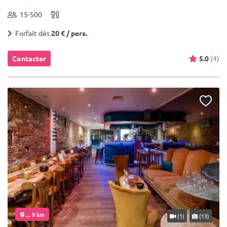
15-500
Forfait dès
20 € / pers.
Contacter
5.0
(4)
... 9 km
(1)
(13)