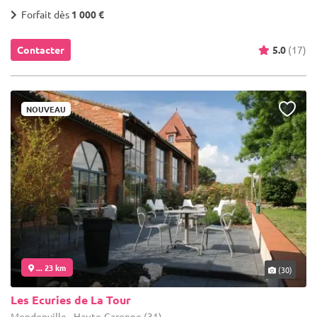
Forfait dès
1 000 €
Contacter
5.0
(17)
NOUVEAU
... 23 km
(30)
Les Ecuries de La Tour
Mondonville - Haute-Garonne (31)