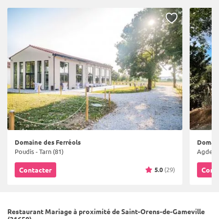
Domaine des Ferréols
Domain
Poudis - Tarn (81)
Agde - 
5.0
(29)
Contacter
Cont
Restaurant Mariage à proximité de Saint-Orens-de-Gameville