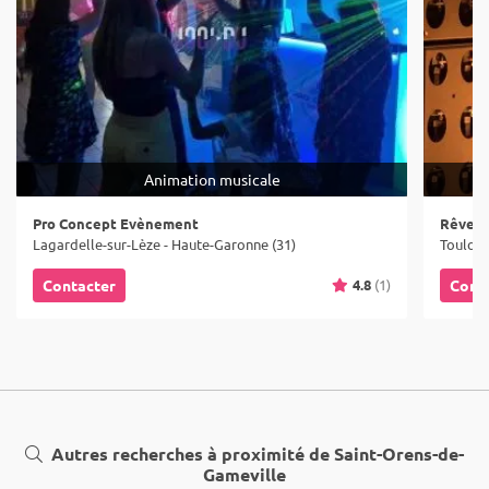
Animation musicale
Pro Concept Evènement
Rêves 
Lagardelle-sur-Lèze - Haute-Garonne (31)
Toulous
4.8
(1)
Contacter
Cont
Autres recherches à proximité de Saint-Orens-de-
Gameville