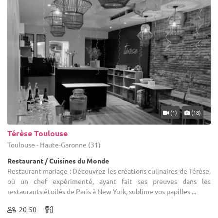
(1)
(18)
Térèse Toulouse
Toulouse - Haute-Garonne (31)
Restaurant / Cuisines du Monde
Restaurant mariage : Découvrez les créations culinaires de Térèse,
où un chef expérimenté, ayant fait ses preuves dans les
restaurants étoilés de Paris à New York, sublime vos papilles ...
20-50