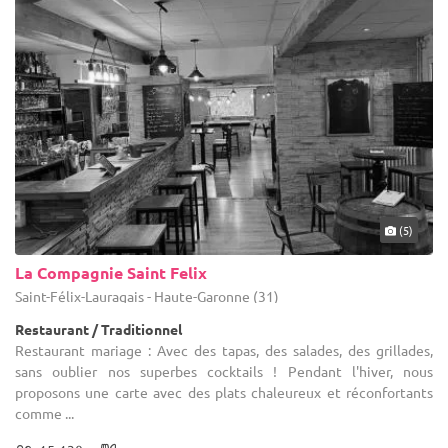
(5)
La Compagnie Saint Felix
Saint-Félix-Lauragais - Haute-Garonne (31)
Restaurant / Traditionnel
Restaurant mariage : Avec des tapas, des salades, des grillades,
sans oublier nos superbes cocktails ! Pendant l'hiver, nous
proposons une carte avec des plats chaleureux et réconfortants
comme ...