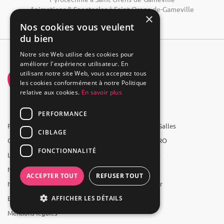
Animations & Spectacles à Saint-Orens-de-Gameville
×
Nos cookies vous veulent
du bien
Notre site Web utilise des cookies pour
améliorer l'expérience utilisateur. En
utilisant notre site Web, vous acceptez tous
les cookies conformément à notre Politique
relative aux cookies.
En savoir plus
PERFORMANCE
FAQ
Groupe 1001 Salles
CIBLAGE
Qui sommes-nous ?
1001 Salles PRO
FONCTIONNALITÉ
L'équipe
1001 Traiteurs
Nous recrutons
1001 Artistes
ACCEPTER TOUT
REFUSER TOUT
Nos partenaires
Reserverunbar
Espace presse
MP2
AFFICHER LES DÉTAILS
Mentions légales