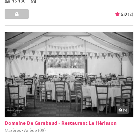
15-130
5.0
(2)
(5)
Domaine De Garabaud - Restaurant Le Hérisson
Mazères - Ariège (09)