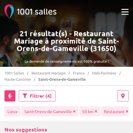
21 résultat(s) - Restaurant
Mariage à proximité de Saint-
Orens-de-Gameville (31650)
La demande de renseignements est 100% gratuite !
1001 Salles
Restaurant Mariage
France
Midi-Pyrénées
Haute-Garonne
Saint-Orens-de-Gameville
Filtrer
(4)
Lieux
Saint-Orens-de-Gameville
50 km
Restaurant
Nos suggestions