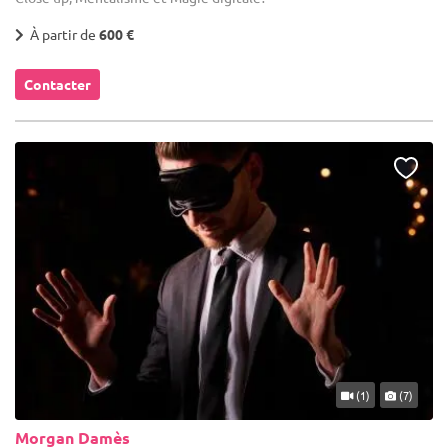
À partir de
600 €
Contacter
(1)
(7)
Morgan Damès