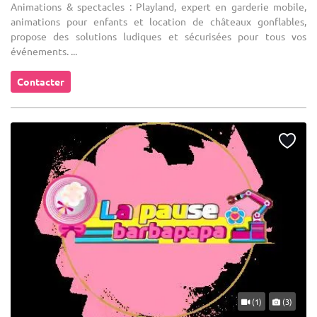
Animations & spectacles : Playland, expert en garderie mobile,
animations pour enfants et location de châteaux gonflables,
propose des solutions ludiques et sécurisées pour tous vos
événements. ...
Contacter
(1)
(3)