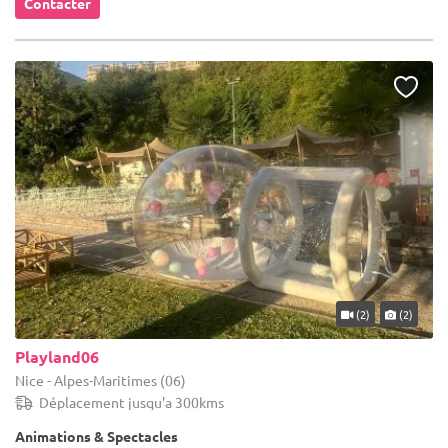
Contacter
(2)
(2)
Playland06
Nice - Alpes-Maritimes (06)
Déplacement jusqu'a 300kms
Animations & Spectacles