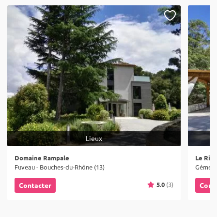
Lieux
Domaine Rampale
Le Rivi
Fuveau - Bouches-du-Rhône (13)
Gémenos
5.0
(3)
Contacter
Cont