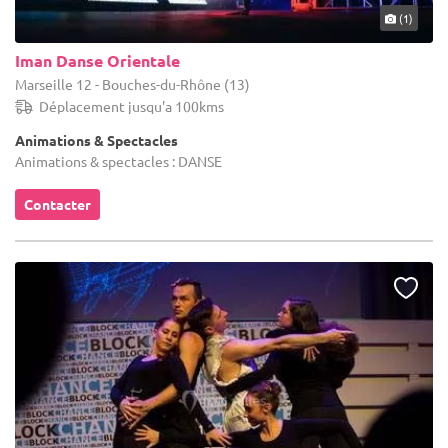
(1)
Iman Danse Orientale
Marseille 12 - Bouches-du-Rhône (13)
Déplacement jusqu'a 100kms
Animations & Spectacles
Animations & spectacles : DANSE
Contacter