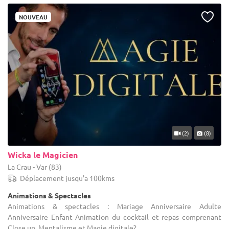
NOUVEAU
(2)
(8)
Wicka le Magicien
La Crau - Var (83)
Déplacement jusqu'a 100kms
Animations & Spectacles
Animations & spectacles : Mariage Anniversaire Adulte
Anniversaire Enfant Animation du cocktail et repas comprenant
Close up, Mentalisme et Magie digitale?