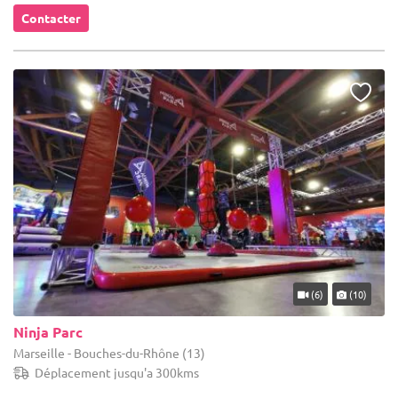
Contacter
(6)
(10)
Ninja Parc
Marseille - Bouches-du-Rhône (13)
Déplacement jusqu'a 300kms