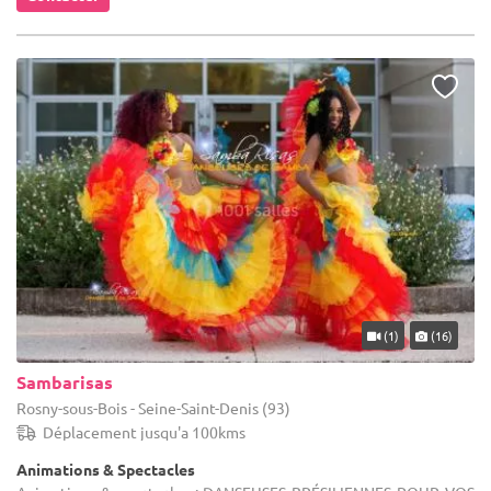
(1)
(16)
Sambarisas
Rosny-sous-Bois - Seine-Saint-Denis (93)
Déplacement jusqu'a 100kms
Animations & Spectacles