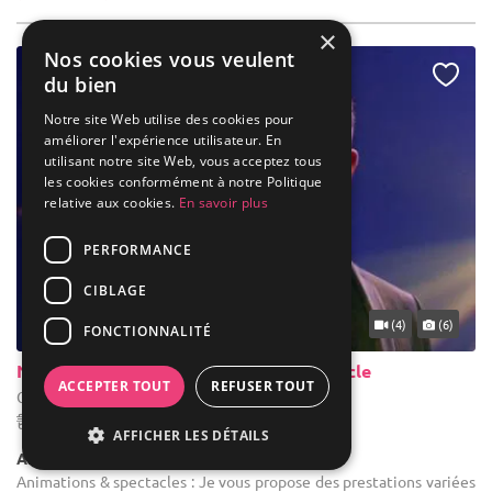
×
Nos cookies vous veulent
du bien
Notre site Web utilise des cookies pour
améliorer l'expérience utilisateur. En
utilisant notre site Web, vous acceptez tous
les cookies conformément à notre Politique
relative aux cookies.
En savoir plus
PERFORMANCE
CIBLAGE
(4)
(6)
FONCTIONNALITÉ
Niko Magicien & Hypnotiseur de Spectacle
ACCEPTER TOUT
REFUSER TOUT
Cherbourg-en-Cotentin - Manche (50)
Déplacement jusqu'a 300kms
AFFICHER LES DÉTAILS
Animations & Spectacles
Animations & spectacles : Je vous propose des prestations variées