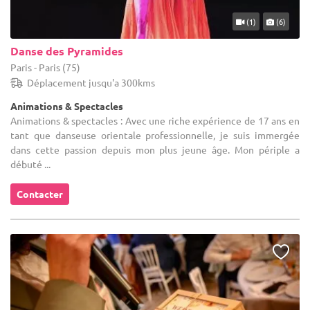
(1)
(6)
Danse des Pyramides
Paris - Paris (75)
Déplacement jusqu'a 300kms
Animations & Spectacles
Animations & spectacles : Avec une riche expérience de 17 ans en
tant que danseuse orientale professionnelle, je suis immergée
dans cette passion depuis mon plus jeune âge. Mon périple a
débuté ...
Contacter