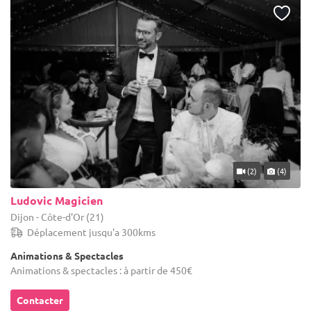
(2)
(4)
Ludovic Magicien
Dijon - Côte-d'Or (21)
Déplacement jusqu'a 300kms
Animations & Spectacles
Animations & spectacles : à partir de 450€
Contacter