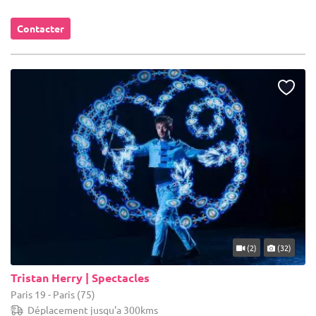
Contacter
(2)
(32)
Tristan Herry | Spectacles
Paris 19 - Paris (75)
Déplacement jusqu'a 300kms