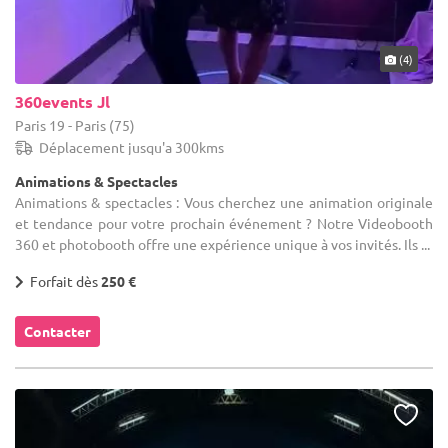
(4)
360events Jl
Paris 19 - Paris (75)
Déplacement jusqu'a 300kms
Animations & Spectacles
Animations & spectacles : Vous cherchez une animation originale
et tendance pour votre prochain événement ? Notre Videobooth
360 et photobooth offre une expérience unique à vos invités. Ils ...
Forfait dès
250 €
Contacter