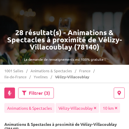
28 résultat(s) - Animations &
Spectacles à proximité de Vélizy-
Villacoublay (78140)
La demande de renseignements est 100% gratuite !
1001 Salles
Animations & Spectacles
France
Ile-de-France
Yvelines
Vélizy-Villacoublay
Filtrer
(3)
Animations & Spectacles
Vélizy-Villacoublay
10 km
Animations & Spectacles à proximité de Vélizy-Villacoublay
(78140)