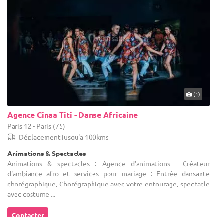
(1)
Agence Cinaa Titi - Danse Africaine
Paris 12 - Paris (75)
Déplacement jusqu'a 100kms
Animations & Spectacles
Animations & spectacles : Agence d'animations - Créateur
d'ambiance afro et services pour mariage : Entrée dansante
chorégraphique, Chorégraphique avec votre entourage, spectacle
avec costume ...
Contacter