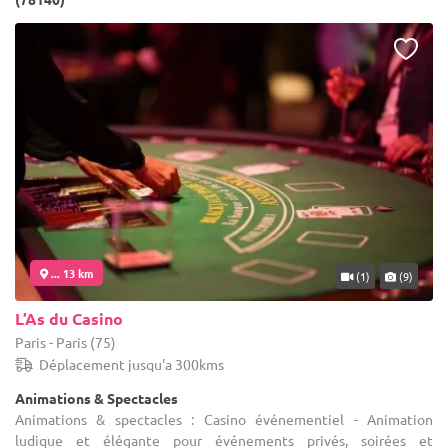
... 13 km
(1)
(9)
L’As du Casino
Paris - Paris (75)
Déplacement jusqu'a 300kms
Animations & Spectacles
Animations & spectacles : Casino événementiel - Animation
ludique et élégante pour événements privés, soirées et