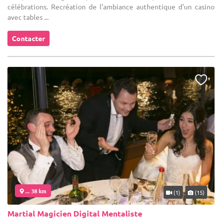
célébrations. Recréation de l'ambiance authentique d'un casino
avec tables ...
Contacter
... 38 km
(1)
(15)
Martial Magicien Digital Mentaliste