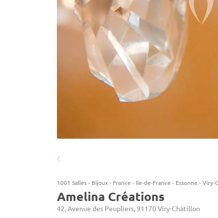
1001 Salles
-
Bijoux
-
France
-
Ile-de-France
-
Essonne
-
Viry-
Amelina Créations
42, Avenue des Peupliers, 91170 Viry-Châtillon