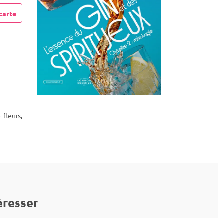
carte
 fleurs,
éresser