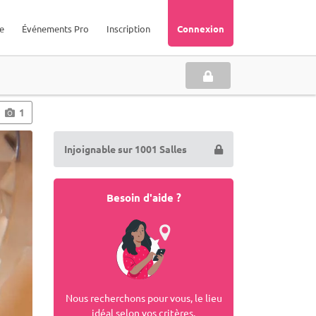
e
Événements Pro
Inscription
Connexion
1
Injoignable sur 1001 Salles
Besoin d'aide ?
Nous recherchons pour vous, le lieu
idéal selon vos critères.