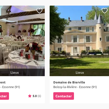
Lieux
Lieux
vent
Domaine de Bierville
- Essonne (91)
Boissy-la-Rivière - Essonne (91)
5.0
(6)
cter
Contacter