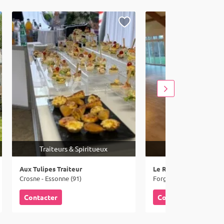
Traiteurs & Spiritueux
Lieux
Aux Tulipes Traiteur
Le Restaurant du Golf
Crosne - Essonne (91)
Forges-les-Bains - Esson
Contacter
Contacter