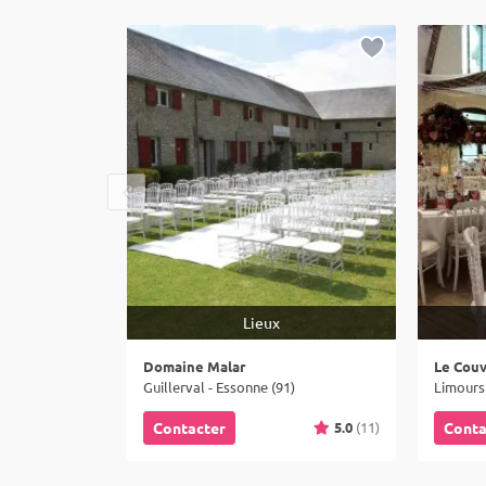
Lieux
Domaine Malar
Le Cou
Guillerval - Essonne (91)
Limours 
5.0
(11)
Contacter
Conta