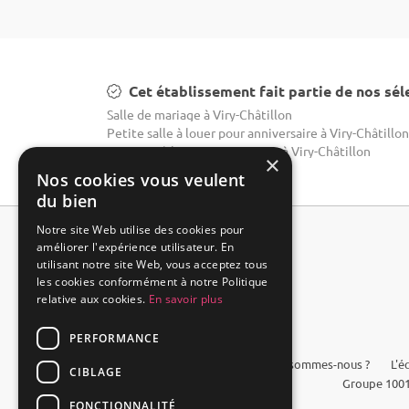
Cet établissement fait partie de nos sél
Salle de mariage à Viry-Châtillon
Petite salle à louer pour anniversaire à Viry-Châtillon
Domaine à louer pour mariage à Viry-Châtillon
×
Nos cookies vous veulent
du bien
Notre site Web utilise des cookies pour
améliorer l'expérience utilisateur. En
utilisant notre site Web, vous acceptez tous
les cookies conformément à notre Politique
relative aux cookies.
En savoir plus
PERFORMANCE
FAQ
Qui sommes-nous ?
L'é
CIBLAGE
Groupe 1001
FONCTIONNALITÉ